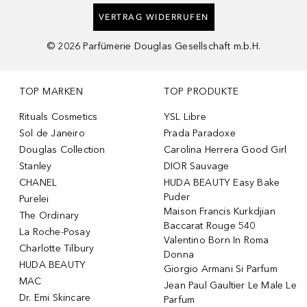
VERTRAG WIDERRUFEN
©
2026
Parfümerie Douglas Gesellschaft m.b.H.
TOP MARKEN
TOP PRODUKTE
Rituals Cosmetics
YSL Libre
Sol de Janeiro
Prada Paradoxe
Douglas Collection
Carolina Herrera Good Girl
Stanley
DIOR Sauvage
CHANEL
HUDA BEAUTY Easy Bake
Puder
Purelei
Maison Francis Kurkdjian
The Ordinary
Baccarat Rouge 540
La Roche-Posay
Valentino Born In Roma
Charlotte Tilbury
Donna
HUDA BEAUTY
Giorgio Armani Si Parfum
MAC
Jean Paul Gaultier Le Male Le
Dr. Emi Skincare
Parfum