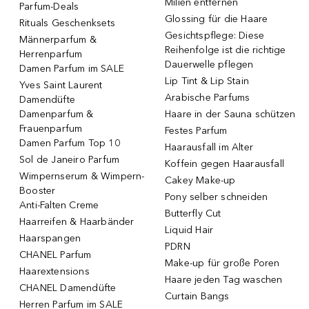
Milien entfernen
Parfum-Deals
Glossing für die Haare
Rituals Geschenksets
Gesichtspflege: Diese
Männerparfum &
Reihenfolge ist die richtige
Herrenparfum
Dauerwelle pflegen
Damen Parfum im SALE
Lip Tint & Lip Stain
Yves Saint Laurent
Arabische Parfums
Damendüfte
Damenparfum &
Haare in der Sauna schützen
Frauenparfum
Festes Parfum
Damen Parfum Top 10
Haarausfall im Alter
Sol de Janeiro Parfum
Koffein gegen Haarausfall
Wimpernserum & Wimpern-
Cakey Make-up
Booster
Pony selber schneiden
Anti-Falten Creme
Butterfly Cut
Haarreifen & Haarbänder
Liquid Hair
Haarspangen
PDRN
CHANEL Parfum
Make-up für große Poren
Haarextensions
Haare jeden Tag waschen
CHANEL Damendüfte
Curtain Bangs
Herren Parfum im SALE