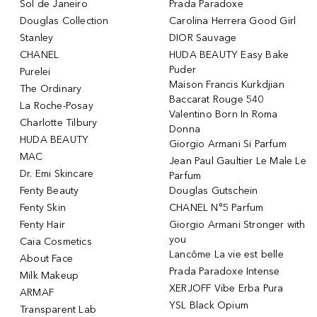
Sol de Janeiro
Prada Paradoxe
Douglas Collection
Carolina Herrera Good Girl
Stanley
DIOR Sauvage
CHANEL
HUDA BEAUTY Easy Bake
Puder
Purelei
Maison Francis Kurkdjian
The Ordinary
Baccarat Rouge 540
La Roche-Posay
Valentino Born In Roma
Charlotte Tilbury
Donna
HUDA BEAUTY
Giorgio Armani Si Parfum
MAC
Jean Paul Gaultier Le Male Le
Dr. Emi Skincare
Parfum
Fenty Beauty
Douglas Gutschein
Fenty Skin
CHANEL N°5 Parfum
Fenty Hair
Giorgio Armani Stronger with
you
Caia Cosmetics
Lancôme La vie est belle
About Face
Prada Paradoxe Intense
Milk Makeup
XERJOFF Vibe Erba Pura
ARMAF
YSL Black Opium
Transparent Lab