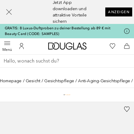
Jetzt App
[navigation.slideout.screenreader]
downloaden und
ANZEIGEN
attraktive Vorteile
sichern
GRATIS: 8 Luxus-Duftproben zu deiner Bestellung ab 89 € mit
Beauty Card (CODE: SAMPLES)
Zur Douglas Startseite
Zu Meiner 
Menü öffnen
Zu Meinem Kundenkonto
Zum
Menü
Gehe zurück
Suche ausführen
Homepage
Gesicht
Gesichtspflege
Anti-Aging-Gesichtspflege