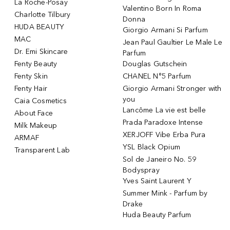
La Roche-Posay
Valentino Born In Roma
Charlotte Tilbury
Donna
HUDA BEAUTY
Giorgio Armani Si Parfum
MAC
Jean Paul Gaultier Le Male Le
Dr. Emi Skincare
Parfum
Fenty Beauty
Douglas Gutschein
Fenty Skin
CHANEL N°5 Parfum
Fenty Hair
Giorgio Armani Stronger with
you
Caia Cosmetics
Lancôme La vie est belle
About Face
Prada Paradoxe Intense
Milk Makeup
XERJOFF Vibe Erba Pura
ARMAF
YSL Black Opium
Transparent Lab
Sol de Janeiro No. 59
Bodyspray
Yves Saint Laurent Y
Summer Mink - Parfum by
Drake
Huda Beauty Parfum