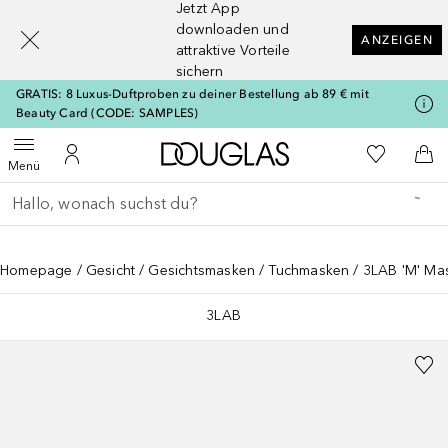
Jetzt App
[navigation.slideout.screenreader]
downloaden und
ANZEIGEN
attraktive Vorteile
sichern
GRATIS: 8 Luxus-Duftproben zu deiner Bestellung ab 89 € mit
Beauty Card (CODE: SAMPLES)
Zur Douglas Startseite
Zu Meiner 
Menü öffnen
Zu Meinem Kundenkonto
Zum
Menü
Gehe zurück
Suche ausführen
Homepage
Gesicht
Gesichtsmasken
Tuchmasken
3LAB 'M' Mas
3LAB