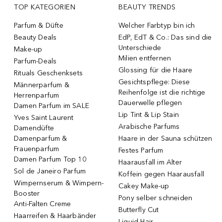
TOP KATEGORIEN
BEAUTY TRENDS
Parfum & Düfte
Welcher Farbtyp bin ich
Beauty Deals
EdP, EdT & Co.: Das sind die
Unterschiede
Make-up
Milien entfernen
Parfum-Deals
Glossing für die Haare
Rituals Geschenksets
Gesichtspflege: Diese
Männerparfum &
Reihenfolge ist die richtige
Herrenparfum
Dauerwelle pflegen
Damen Parfum im SALE
Lip Tint & Lip Stain
Yves Saint Laurent
Arabische Parfums
Damendüfte
Damenparfum &
Haare in der Sauna schützen
Frauenparfum
Festes Parfum
Damen Parfum Top 10
Haarausfall im Alter
Sol de Janeiro Parfum
Koffein gegen Haarausfall
Wimpernserum & Wimpern-
Cakey Make-up
Booster
Pony selber schneiden
Anti-Falten Creme
Butterfly Cut
Haarreifen & Haarbänder
Liquid Hair