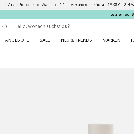
4 Gratis-Proben nach Wahl ab 10 € ¹ Versandkostenfrei ab 39,95 € 2–4 W
Letzter Tag: 
Gehe zurück
Suche ausführen
ANGEBOTE
SALE
NEU & TRENDS
MARKEN
P
Angebote Menü öffnen
Sale Menü öffnen
NEU & TRENDS Menü öffnen
MARKEN Menü ö
P