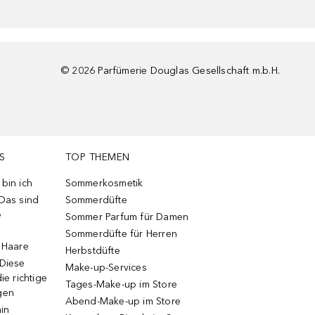
©
2026
Parfümerie Douglas Gesellschaft m.b.H.
S
TOP THEMEN
bin ich
Sommerkosmetik
 Das sind
Sommerdüfte
e
Sommer Parfum für Damen
Sommerdüfte für Herren
e Haare
Herbstdüfte
 Diese
Make-up-Services
ie richtige
Tages-Make-up im Store
gen
Abend-Make-up im Store
ain