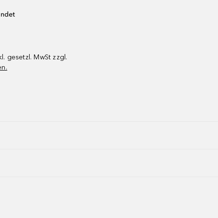
endet
kl. gesetzl. MwSt zzgl.
en.