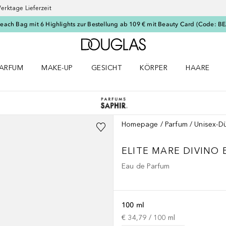
erktage Lieferzeit
Beach Bag mit 6 Highlights zur Bestellung ab 109 € mit Beauty Card (Code: 
Zur Douglas Startseite
ARFUM
MAKE-UP
GESICHT
KÖRPER
HAARE
ffnen
arfum Menü öffnen
Make-up Menü öffnen
Gesicht Menü öffnen
Körper Menü öffnen
Haare Menü
Homepage
Parfum
Unisex-Dü
ELITE MARE DIVINO 
Eau de Parfum
100 ml
€ 34,79
 / 
100
ml