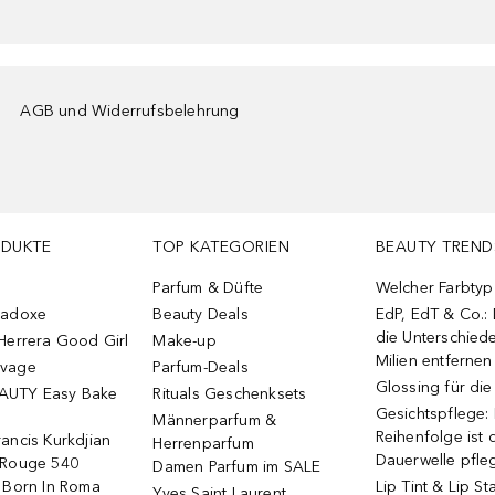
AGB und Widerrufsbelehrung
ODUKTE
TOP KATEGORIEN
BEAUTY TREND
Parfum & Düfte
Welcher Farbtyp 
radoxe
Beauty Deals
EdP, EdT & Co.:
die Unterschied
Herrera Good Girl
Make-up
Milien entfernen
uvage
Parfum-Deals
Glossing für di
AUTY Easy Bake
Rituals Geschenksets
Gesichtspflege:
Männerparfum &
Reihenfolge ist d
ancis Kurkdjian
Herrenparfum
Dauerwelle pfle
 Rouge 540
Damen Parfum im SALE
o Born In Roma
Lip Tint & Lip St
Yves Saint Laurent