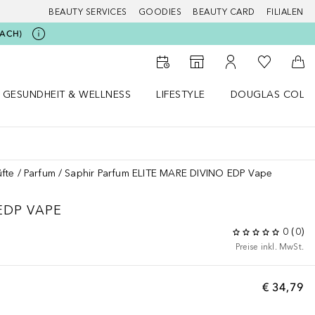
BEAUTY SERVICES
GOODIES
BEAUTY CARD
FILIALEN
BEACH)
Zu Meiner 
Zum Storefinder
Zu Meinem Kunde
Zum
GESUNDHEIT & WELLNESS
LIFESTYLE
DOUGLAS COLL
 öffnen
Gesundheit & Wellness Menü öffnen
Lifestyle Menü öffnen
Douglas Collecti
fte
Parfum
Saphir Parfum ELITE MARE DIVINO EDP Vape
EDP VAPE
0
(
0
)
Preise inkl. MwSt.
€ 34,79