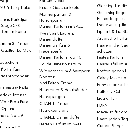
uvage
Parfum-Deals
Glossing für di
AUTY Easy Bake
Rituals Geschenksets
Gesichtspflege:
Männerparfum &
Reihenfolge ist d
ancis Kurkdjian
Herrenparfum
Dauerwelle pfle
 Rouge 540
Damen Parfum im SALE
o Born In Roma
Lip Tint & Lip St
Yves Saint Laurent
Arabische Parf
Damendüfte
rmani Si Parfum
Damenparfum &
Haare in der Sa
 Gaultier Le Male
Frauenparfum
schützen
m
Damen Parfum Top 10
Festes Parfum
Gutschein
Sol de Janeiro Parfum
Haarausfall im A
N°5 Parfum
Wimpernserum & Wimpern-
Koffein gegen H
Armani Stronger
Booster
Cakey Make-up
Anti-Falten Creme
Pony selber sch
a vie est belle
Haarreifen & Haarbänder
Butterfly Cut
radoxe Intense
Haarspangen
Liquid Hair
Vibe Erba Pura
CHANEL Parfum
PDRN
k Opium
Haarextensions
Make-up für gr
neiro No. 59
CHANEL Damendüfte
Haare jeden Ta
ay
Herren Parfum im SALE
Curtain Bangs
t Laurent Y