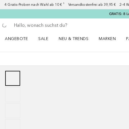
4 Gratis-Proben nach Wahl ab 10 € ¹ Versandkostenfrei ab 39,95 € 2–4 W
GRATIS: 8 L
Gehe zurück
Suche ausführen
ANGEBOTE
SALE
NEU & TRENDS
MARKEN
P
Angebote Menü öffnen
Sale Menü öffnen
NEU & TRENDS Menü öffnen
MARKEN Menü ö
P