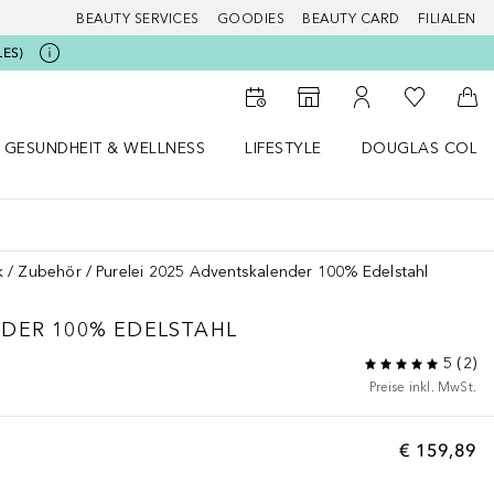
BEAUTY SERVICES
GOODIES
BEAUTY CARD
FILIALEN
LES)
Zu Meiner 
Zum Storefinder
Zu Meinem Kunde
Zum
GESUNDHEIT & WELLNESS
LIFESTYLE
DOUGLAS COLL
 öffnen
Gesundheit & Wellness Menü öffnen
Lifestyle Menü öffnen
Douglas Collecti
k
Zubehör
Purelei 2025 Adventskalender 100% Edelstahl
DER 100% EDELSTAHL
5
(
2
)
Preise inkl. MwSt.
€ 159,89