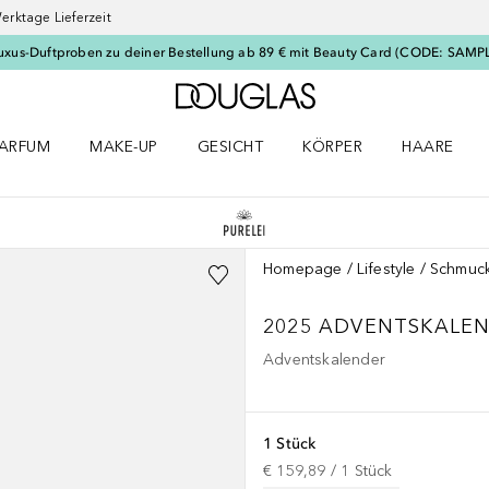
erktage Lieferzeit
uxus-Duftproben zu deiner Bestellung ab 89 € mit Beauty Card (CODE: SAMP
Zur Douglas Startseite
ARFUM
MAKE-UP
GESICHT
KÖRPER
HAARE
ffnen
arfum Menü öffnen
Make-up Menü öffnen
Gesicht Menü öffnen
Körper Menü öffnen
Haare Menü
Homepage
Lifestyle
Schmuc
2025 ADVENTSKALEN
Adventskalender
1 Stück
€ 159,89
 / 
1
Stück