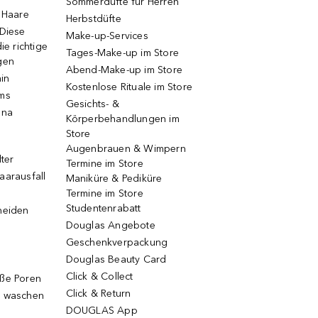
Sommerdüfte für Herren
e Haare
Herbstdüfte
 Diese
Make-up-Services
ie richtige
Tages-Make-up im Store
gen
Abend-Make-up im Store
ain
Kostenlose Rituale im Store
ums
Gesichts- &
una
Körperbehandlungen im
Store
Augenbrauen & Wimpern
lter
Termine im Store
aarausfall
Maniküre & Pediküre
Termine im Store
Studentenrabatt
neiden
Douglas Angebote
Geschenkverpackung
Douglas Beauty Card
Click & Collect
oße Poren
Click & Return
g waschen
DOUGLAS App