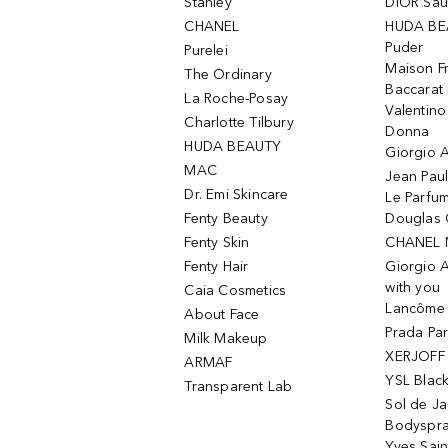
Stanley
DIOR Sa
CHANEL
HUDA BE
Puder
Purelei
Maison Fr
The Ordinary
Baccarat
La Roche-Posay
Valentin
Charlotte Tilbury
Donna
HUDA BEAUTY
Giorgio A
MAC
Jean Paul
Dr. Emi Skincare
Le Parfu
Fenty Beauty
Douglas 
Fenty Skin
CHANEL 
Fenty Hair
Giorgio 
with you
Caia Cosmetics
Lancôme L
About Face
Prada Pa
Milk Makeup
XERJOFF 
ARMAF
YSL Blac
Transparent Lab
Sol de Ja
Bodyspr
Yves Sain