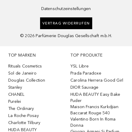
Datenschutzeinstellungen
VERTRAG WIDERRUFEN
©
2026
Parfümerie Douglas Gesellschaft m.b.H.
TOP MARKEN
TOP PRODUKTE
Rituals Cosmetics
YSL Libre
Sol de Janeiro
Prada Paradoxe
Douglas Collection
Carolina Herrera Good Girl
Stanley
DIOR Sauvage
CHANEL
HUDA BEAUTY Easy Bake
Puder
Purelei
Maison Francis Kurkdjian
The Ordinary
Baccarat Rouge 540
La Roche-Posay
Valentino Born In Roma
Charlotte Tilbury
Donna
HUDA BEAUTY
Giorgio Armani Si Parfum