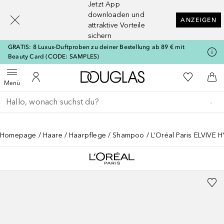
Jetzt App
[navigation.slideout.screenreader]
downloaden und
ANZEIGEN
attraktive Vorteile
sichern
GRATIS: 8 Luxus-Duftproben zu deiner Bestellung ab 89 € mit
Beauty Card (CODE: SAMPLES)
Zur Douglas Startseite
Zu Meiner 
Menü öffnen
Zu Meinem Kundenkonto
Zum
Menü
Gehe zurück
Suche ausführen
Homepage
Haare
Haarpflege
Shampoo
L’Oréal Paris ELVIVE