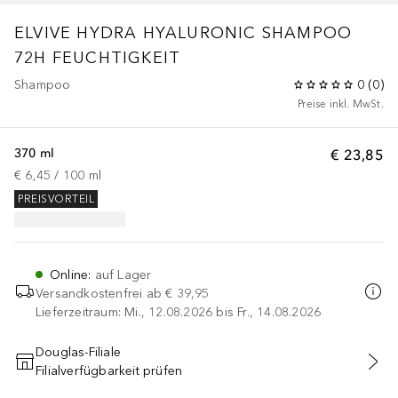
ELVIVE HYDRA HYALURONIC SHAMPOO
72H FEUCHTIGKEIT
Shampoo
0
(
0
)
Preise inkl. MwSt.
370 ml
€ 23,85
€ 6,45
 / 
100
ml
PREISVORTEIL
Online
:
auf Lager
Versandkostenfrei ab
€ 39,95
Lieferzeitraum: Mi., 12.08.2026 bis Fr., 14.08.2026
Douglas-Filiale
Filialverfügbarkeit prüfen
IN DEN WARENKORB