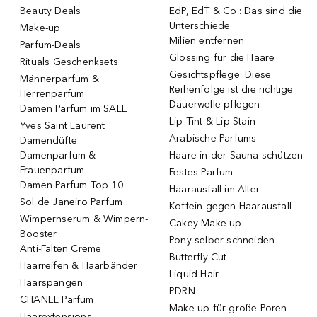
Beauty Deals
EdP, EdT & Co.: Das sind die
Unterschiede
Make-up
Milien entfernen
Parfum-Deals
Glossing für die Haare
Rituals Geschenksets
Gesichtspflege: Diese
Männerparfum &
Reihenfolge ist die richtige
Herrenparfum
Dauerwelle pflegen
Damen Parfum im SALE
Lip Tint & Lip Stain
Yves Saint Laurent
Arabische Parfums
Damendüfte
Damenparfum &
Haare in der Sauna schützen
Frauenparfum
Festes Parfum
Damen Parfum Top 10
Haarausfall im Alter
Sol de Janeiro Parfum
Koffein gegen Haarausfall
Wimpernserum & Wimpern-
Cakey Make-up
Booster
Pony selber schneiden
Anti-Falten Creme
Butterfly Cut
Haarreifen & Haarbänder
Liquid Hair
Haarspangen
PDRN
CHANEL Parfum
Make-up für große Poren
Haarextensions