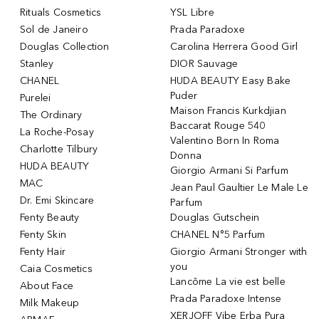
Rituals Cosmetics
YSL Libre
Sol de Janeiro
Prada Paradoxe
Douglas Collection
Carolina Herrera Good Girl
Stanley
DIOR Sauvage
CHANEL
HUDA BEAUTY Easy Bake
Puder
Purelei
Maison Francis Kurkdjian
The Ordinary
Baccarat Rouge 540
La Roche-Posay
Valentino Born In Roma
Charlotte Tilbury
Donna
HUDA BEAUTY
Giorgio Armani Si Parfum
MAC
Jean Paul Gaultier Le Male Le
Dr. Emi Skincare
Parfum
Fenty Beauty
Douglas Gutschein
Fenty Skin
CHANEL N°5 Parfum
Fenty Hair
Giorgio Armani Stronger with
you
Caia Cosmetics
Lancôme La vie est belle
About Face
Prada Paradoxe Intense
Milk Makeup
XERJOFF Vibe Erba Pura