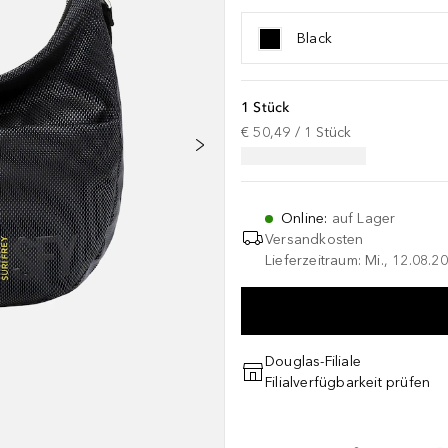
Black
1 Stück
€ 50,49
 / 
1
Stück
Online
:
auf Lager
Versandkosten
Lieferzeitraum: Mi., 12.08.20
Douglas-Filiale
Filialverfügbarkeit prüfen