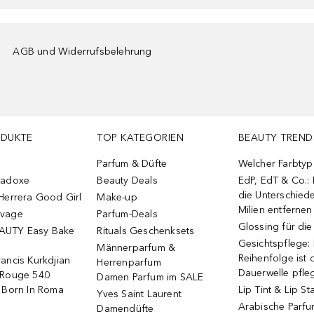
AGB und Widerrufsbelehrung
ODUKTE
TOP KATEGORIEN
BEAUTY TREND
Parfum & Düfte
Welcher Farbtyp 
radoxe
Beauty Deals
EdP, EdT & Co.:
die Unterschied
Herrera Good Girl
Make-up
Milien entfernen
uvage
Parfum-Deals
Glossing für di
AUTY Easy Bake
Rituals Geschenksets
Gesichtspflege:
Männerparfum &
Reihenfolge ist d
ancis Kurkdjian
Herrenparfum
Dauerwelle pfle
 Rouge 540
Damen Parfum im SALE
o Born In Roma
Lip Tint & Lip St
Yves Saint Laurent
Arabische Parf
Damendüfte