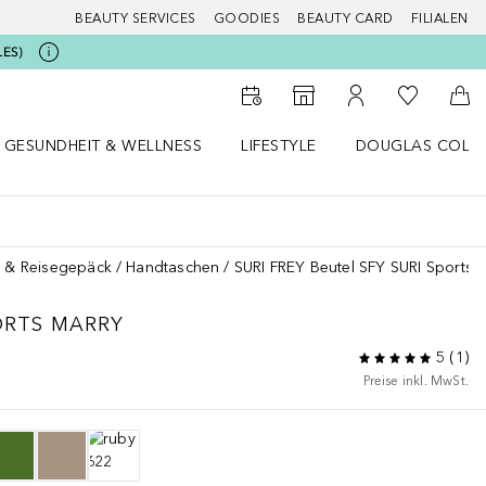
BEAUTY SERVICES
GOODIES
BEAUTY CARD
FILIALEN
LES)
Zu Meiner 
Zum Storefinder
Zu Meinem Kunde
Zum
GESUNDHEIT & WELLNESS
LIFESTYLE
DOUGLAS COLL
 öffnen
Gesundheit & Wellness Menü öffnen
Lifestyle Menü öffnen
Douglas Collecti
 & Reisegepäck
Handtaschen
SURI FREY Beutel SFY SURI Sports 
ORTS MARRY
5
(
1
)
Preise inkl. MwSt.