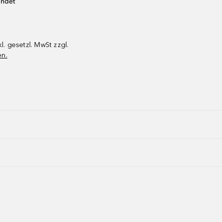
endet
kl. gesetzl. MwSt zzgl.
en.