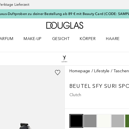
erktage Lieferzeit
uxus-Duftproben zu deiner Bestellung ab 89 € mit Beauty Card (CODE: SAMP
Zur Douglas Startseite
ARFUM
MAKE-UP
GESICHT
KÖRPER
HAARE
ffnen
arfum Menü öffnen
Make-up Menü öffnen
Gesicht Menü öffnen
Körper Menü öffnen
Haare Menü
Homepage
Lifestyle
Taschen
BEUTEL SFY SURI SP
Clutch