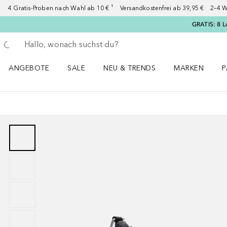
4 Gratis-Proben nach Wahl ab 10 € ¹ Versandkostenfrei ab 39,95 € 2–4 W
GRATIS: 8 L
Gehe zurück
Suche ausführen
ANGEBOTE
SALE
NEU & TRENDS
MARKEN
P
Angebote Menü öffnen
Sale Menü öffnen
NEU & TRENDS Menü öffnen
MARKEN Menü ö
P