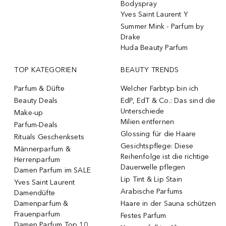
Bodyspray
Yves Saint Laurent Y
Summer Mink - Parfum by
Drake
Huda Beauty Parfum
TOP KATEGORIEN
BEAUTY TRENDS
Parfum & Düfte
Welcher Farbtyp bin ich
Beauty Deals
EdP, EdT & Co.: Das sind die
Unterschiede
Make-up
Milien entfernen
Parfum-Deals
Glossing für die Haare
Rituals Geschenksets
Gesichtspflege: Diese
Männerparfum &
Reihenfolge ist die richtige
Herrenparfum
Dauerwelle pflegen
Damen Parfum im SALE
Lip Tint & Lip Stain
Yves Saint Laurent
Arabische Parfums
Damendüfte
Damenparfum &
Haare in der Sauna schützen
Frauenparfum
Festes Parfum
Damen Parfum Top 10