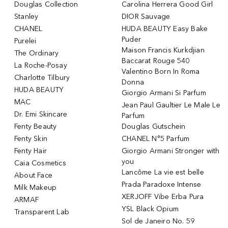
Douglas Collection
Carolina Herrera Good Girl
Stanley
DIOR Sauvage
CHANEL
HUDA BEAUTY Easy Bake
Puder
Purelei
Maison Francis Kurkdjian
The Ordinary
Baccarat Rouge 540
La Roche-Posay
Valentino Born In Roma
Charlotte Tilbury
Donna
HUDA BEAUTY
Giorgio Armani Si Parfum
MAC
Jean Paul Gaultier Le Male Le
Dr. Emi Skincare
Parfum
Fenty Beauty
Douglas Gutschein
Fenty Skin
CHANEL N°5 Parfum
Fenty Hair
Giorgio Armani Stronger with
you
Caia Cosmetics
Lancôme La vie est belle
About Face
Prada Paradoxe Intense
Milk Makeup
XERJOFF Vibe Erba Pura
ARMAF
YSL Black Opium
Transparent Lab
Sol de Janeiro No. 59