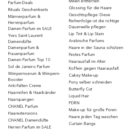
Milien entfernen
Parfum-Deals
Glossing für die Haare
Rituals Geschenksets
Gesichtspflege: Diese
Männerparfum &
Reihenfolge ist die richtige
Herrenparfum
Dauerwelle pflegen
Damen Parfum im SALE
Lip Tint & Lip Stain
Yves Saint Laurent
Arabische Parfums
Damendüfte
Damenparfum &
Haare in der Sauna schützen
Frauenparfum
Festes Parfum
Damen Parfum Top 10
Haarausfall im Alter
Sol de Janeiro Parfum
Koffein gegen Haarausfall
Wimpernserum & Wimpern-
Cakey Make-up
Booster
Pony selber schneiden
Anti-Falten Creme
Butterfly Cut
Haarreifen & Haarbänder
Liquid Hair
Haarspangen
PDRN
CHANEL Parfum
Make-up für große Poren
Haarextensions
Haare jeden Tag waschen
CHANEL Damendüfte
Curtain Bangs
Herren Parfum im SALE