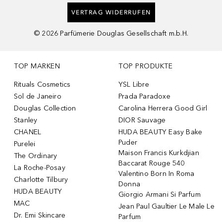
VERTRAG WIDERRUFEN
©
2026
Parfümerie Douglas Gesellschaft m.b.H.
TOP MARKEN
TOP PRODUKTE
Rituals Cosmetics
YSL Libre
Sol de Janeiro
Prada Paradoxe
Douglas Collection
Carolina Herrera Good Girl
Stanley
DIOR Sauvage
CHANEL
HUDA BEAUTY Easy Bake
Puder
Purelei
Maison Francis Kurkdjian
The Ordinary
Baccarat Rouge 540
La Roche-Posay
Valentino Born In Roma
Charlotte Tilbury
Donna
HUDA BEAUTY
Giorgio Armani Si Parfum
MAC
Jean Paul Gaultier Le Male Le
Dr. Emi Skincare
Parfum