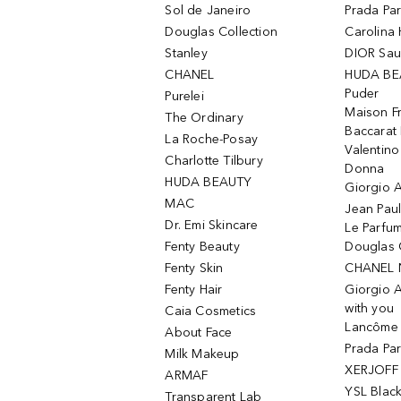
Sol de Janeiro
Prada Pa
Douglas Collection
Carolina 
Stanley
DIOR Sa
CHANEL
HUDA BE
Puder
Purelei
Maison Fr
The Ordinary
Baccarat
La Roche-Posay
Valentin
Charlotte Tilbury
Donna
HUDA BEAUTY
Giorgio A
MAC
Jean Paul
Dr. Emi Skincare
Le Parfu
Fenty Beauty
Douglas 
Fenty Skin
CHANEL 
Fenty Hair
Giorgio 
with you
Caia Cosmetics
Lancôme L
About Face
Prada Pa
Milk Makeup
XERJOFF 
ARMAF
YSL Blac
Transparent Lab