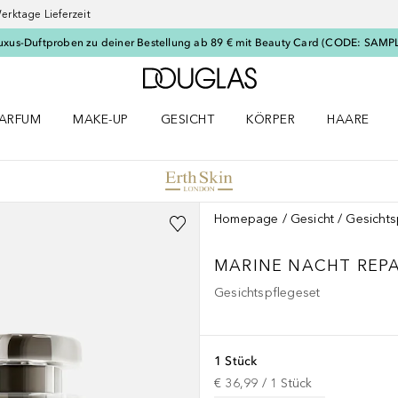
erktage Lieferzeit
uxus-Duftproben zu deiner Bestellung ab 89 € mit Beauty Card (CODE: SAMP
Zur Douglas Startseite
ARFUM
MAKE-UP
GESICHT
KÖRPER
HAARE
ffnen
arfum Menü öffnen
Make-up Menü öffnen
Gesicht Menü öffnen
Körper Menü öffnen
Haare Menü
Homepage
Gesicht
Gesichts
MARINE NACHT REP
Gesichtspflegeset
1 Stück
€ 36,99
 / 
1
Stück