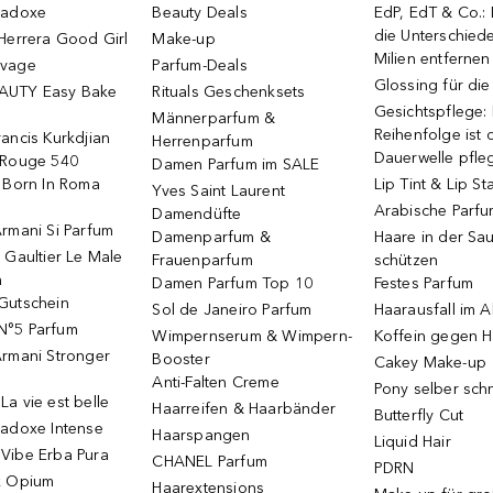
radoxe
Beauty Deals
EdP, EdT & Co.:
die Unterschied
Herrera Good Girl
Make-up
Milien entfernen
uvage
Parfum-Deals
Glossing für di
AUTY Easy Bake
Rituals Geschenksets
Gesichtspflege:
Männerparfum &
Reihenfolge ist d
ancis Kurkdjian
Herrenparfum
Dauerwelle pfle
 Rouge 540
Damen Parfum im SALE
o Born In Roma
Lip Tint & Lip St
Yves Saint Laurent
Arabische Parf
Damendüfte
rmani Si Parfum
Damenparfum &
Haare in der Sa
 Gaultier Le Male
Frauenparfum
schützen
m
Damen Parfum Top 10
Festes Parfum
Gutschein
Sol de Janeiro Parfum
Haarausfall im A
N°5 Parfum
Wimpernserum & Wimpern-
Koffein gegen H
Armani Stronger
Booster
Cakey Make-up
Anti-Falten Creme
Pony selber sch
a vie est belle
Haarreifen & Haarbänder
Butterfly Cut
radoxe Intense
Haarspangen
Liquid Hair
Vibe Erba Pura
CHANEL Parfum
PDRN
k Opium
Haarextensions