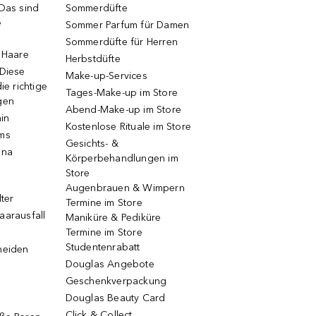
 Das sind
Sommerdüfte
e
Sommer Parfum für Damen
Sommerdüfte für Herren
e Haare
Herbstdüfte
 Diese
Make-up-Services
ie richtige
Tages-Make-up im Store
gen
Abend-Make-up im Store
ain
Kostenlose Rituale im Store
ums
Gesichts- &
una
Körperbehandlungen im
Store
Augenbrauen & Wimpern
lter
Termine im Store
aarausfall
Maniküre & Pediküre
Termine im Store
Studentenrabatt
neiden
Douglas Angebote
Geschenkverpackung
Douglas Beauty Card
Click & Collect