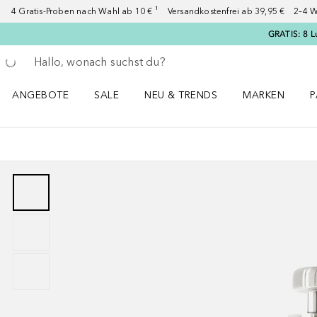
4 Gratis-Proben nach Wahl ab 10 € ¹ Versandkostenfrei ab 39,95 € 2–4 W
GRATIS: 8 L
Gehe zurück
Suche ausführen
ANGEBOTE
SALE
NEU & TRENDS
MARKEN
P
Angebote Menü öffnen
Sale Menü öffnen
NEU & TRENDS Menü öffnen
MARKEN Menü ö
P