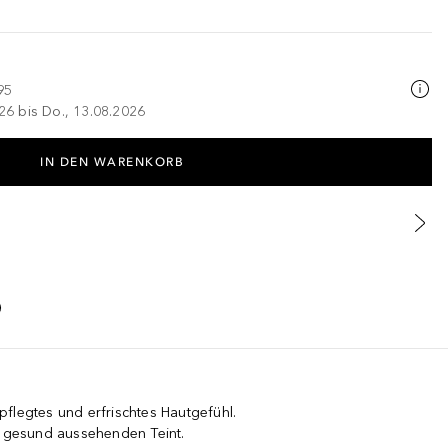
95
026 bis Do., 13.08.2026
IN DEN WARENKORB
flegtes und erfrischtes Hautgefühl.
d gesund aussehenden Teint.