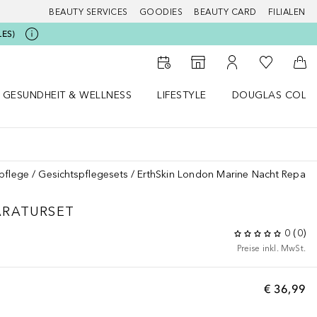
BEAUTY SERVICES
GOODIES
BEAUTY CARD
FILIALEN
LES)
Zu Meiner 
Zum Storefinder
Zu Meinem Kunde
Zum
GESUNDHEIT & WELLNESS
LIFESTYLE
DOUGLAS COLL
 öffnen
Gesundheit & Wellness Menü öffnen
Lifestyle Menü öffnen
Douglas Collecti
pflege
Gesichtspflegesets
ErthSkin London Marine Nacht Reparat
ARATURSET
0
(
0
)
Preise inkl. MwSt.
€ 36,99