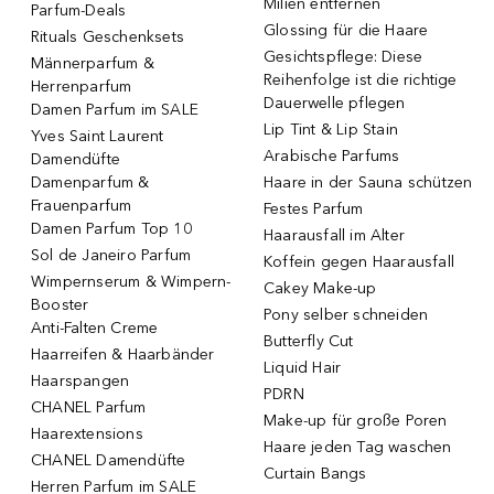
Milien entfernen
Parfum-Deals
Glossing für die Haare
Rituals Geschenksets
Gesichtspflege: Diese
Männerparfum &
Reihenfolge ist die richtige
Herrenparfum
Dauerwelle pflegen
Damen Parfum im SALE
Lip Tint & Lip Stain
Yves Saint Laurent
Arabische Parfums
Damendüfte
Damenparfum &
Haare in der Sauna schützen
Frauenparfum
Festes Parfum
Damen Parfum Top 10
Haarausfall im Alter
Sol de Janeiro Parfum
Koffein gegen Haarausfall
Wimpernserum & Wimpern-
Cakey Make-up
Booster
Pony selber schneiden
Anti-Falten Creme
Butterfly Cut
Haarreifen & Haarbänder
Liquid Hair
Haarspangen
PDRN
CHANEL Parfum
Make-up für große Poren
Haarextensions
Haare jeden Tag waschen
CHANEL Damendüfte
Curtain Bangs
Herren Parfum im SALE