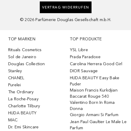
VERTRAG WIDERRUFEN
©
2026
Parfümerie Douglas Gesellschaft m.b.H.
TOP MARKEN
TOP PRODUKTE
Rituals Cosmetics
YSL Libre
Sol de Janeiro
Prada Paradoxe
Douglas Collection
Carolina Herrera Good Girl
Stanley
DIOR Sauvage
CHANEL
HUDA BEAUTY Easy Bake
Puder
Purelei
Maison Francis Kurkdjian
The Ordinary
Baccarat Rouge 540
La Roche-Posay
Valentino Born In Roma
Charlotte Tilbury
Donna
HUDA BEAUTY
Giorgio Armani Si Parfum
MAC
Jean Paul Gaultier Le Male Le
Dr. Emi Skincare
Parfum