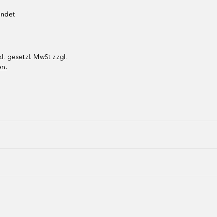
endet
kl. gesetzl. MwSt zzgl.
en.