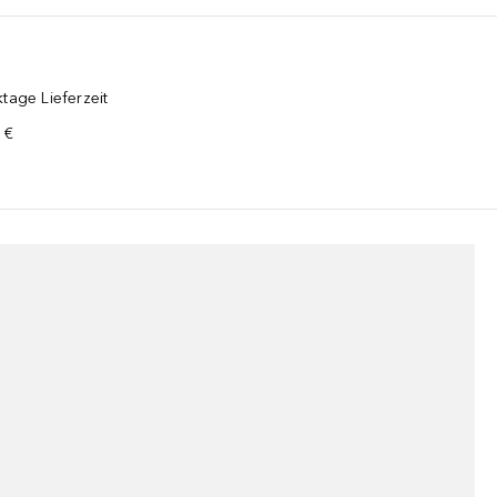
s Serums für die gesamte Gesichtshaut.* Tragen Sie die Marine Colla
tage Lieferzeit
 €