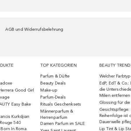
AGB und Widerrufsbelehrung
ODUKTE
TOP KATEGORIEN
BEAUTY TREND
Parfum & Düfte
Welcher Farbtyp 
radoxe
Beauty Deals
EdP, EdT & Co.:
die Unterschied
Herrera Good Girl
Make-up
Milien entfernen
uvage
Parfum-Deals
Glossing für di
AUTY Easy Bake
Rituals Geschenksets
Gesichtspflege:
Männerparfum &
Reihenfolge ist d
ancis Kurkdjian
Herrenparfum
Dauerwelle pfle
 Rouge 540
Damen Parfum im SALE
o Born In Roma
Lip Tint & Lip St
Yves Saint Laurent