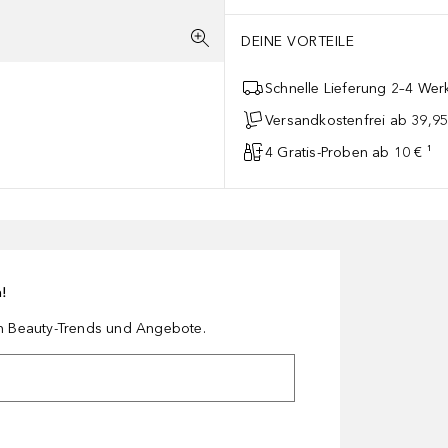
, solange die Haut noch feucht ist.* Verwenden Sie 2-3 Pumpstöße de
DEINE VORTEILE
Schnelle Lieferung 2–4 Werk
Versandkostenfrei ab 39,95
4 Gratis-Proben ab 10 € ¹
n!
en Beauty-Trends und Angebote.