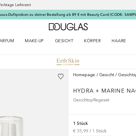
erktage Lieferzeit
uxus-Duftproben zu deiner Bestellung ab 89 € mit Beauty Card (CODE: SAMP
Zur Douglas Startseite
ARFUM
MAKE-UP
GESICHT
KÖRPER
HAARE
ffnen
arfum Menü öffnen
Make-up Menü öffnen
Gesicht Menü öffnen
Körper Menü öffnen
Haare Menü
Homepage
Gesicht
Gesichts
HYDRA + MARINE N
Gesichtspflegeset
1 Stück
€ 35,99
 / 
1
Stück