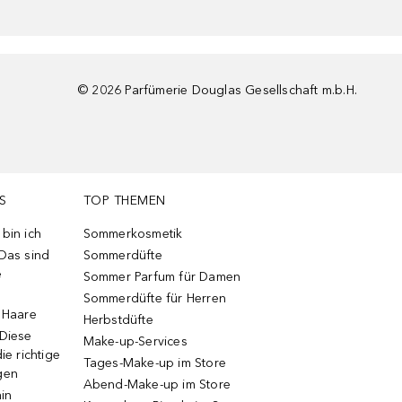
©
2026
Parfümerie Douglas Gesellschaft m.b.H.
S
TOP THEMEN
bin ich
Sommerkosmetik
 Das sind
Sommerdüfte
e
Sommer Parfum für Damen
Sommerdüfte für Herren
e Haare
Herbstdüfte
 Diese
Make-up-Services
ie richtige
Tages-Make-up im Store
gen
Abend-Make-up im Store
ain