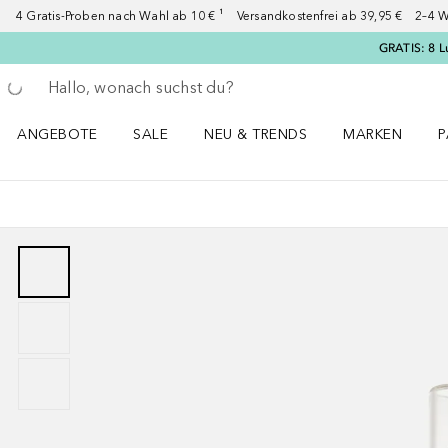
4 Gratis-Proben nach Wahl ab 10 € ¹ Versandkostenfrei ab 39,95 € 2–4 W
GRATIS: 8 L
Gehe zurück
Suche ausführen
ANGEBOTE
SALE
NEU & TRENDS
MARKEN
P
Angebote Menü öffnen
Sale Menü öffnen
NEU & TRENDS Menü öffnen
MARKEN Menü ö
P