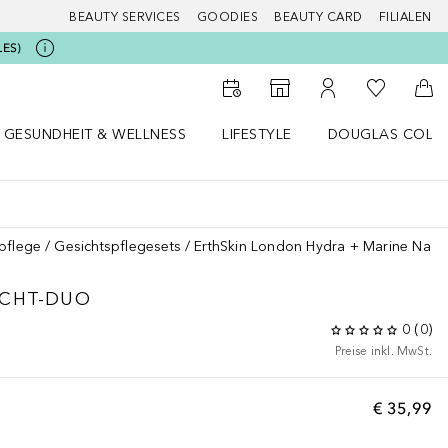
BEAUTY SERVICES
GOODIES
BEAUTY CARD
FILIALEN
LES)
Zu Meiner 
Zum Storefinder
Zu Meinem Kunde
Zum
GESUNDHEIT & WELLNESS
LIFESTYLE
DOUGLAS COLL
 öffnen
Gesundheit & Wellness Menü öffnen
Lifestyle Menü öffnen
Douglas Collecti
pflege
Gesichtspflegesets
ErthSkin London Hydra + Marine Nach
ACHT-DUO
0
(
0
)
Preise inkl. MwSt.
€ 35,99