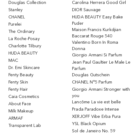
Douglas Collection
Carolina Herrera Good Girl
Stanley
DIOR Sauvage
CHANEL
HUDA BEAUTY Easy Bake
Puder
Purelei
Maison Francis Kurkdjian
The Ordinary
Baccarat Rouge 540
La Roche-Posay
Valentino Born In Roma
Charlotte Tilbury
Donna
HUDA BEAUTY
Giorgio Armani Si Parfum
MAC
Jean Paul Gaultier Le Male Le
Dr. Emi Skincare
Parfum
Fenty Beauty
Douglas Gutschein
Fenty Skin
CHANEL N°5 Parfum
Fenty Hair
Giorgio Armani Stronger with
you
Caia Cosmetics
Lancôme La vie est belle
About Face
Prada Paradoxe Intense
Milk Makeup
XERJOFF Vibe Erba Pura
ARMAF
YSL Black Opium
Transparent Lab
Sol de Janeiro No. 59