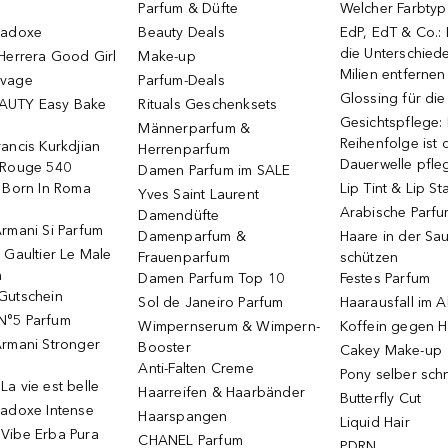
Parfum & Düfte
Welcher Farbtyp 
radoxe
Beauty Deals
EdP, EdT & Co.:
die Unterschied
Herrera Good Girl
Make-up
Milien entfernen
uvage
Parfum-Deals
Glossing für di
AUTY Easy Bake
Rituals Geschenksets
Gesichtspflege:
Männerparfum &
Reihenfolge ist d
ancis Kurkdjian
Herrenparfum
Dauerwelle pfle
 Rouge 540
Damen Parfum im SALE
o Born In Roma
Lip Tint & Lip St
Yves Saint Laurent
Arabische Parf
Damendüfte
rmani Si Parfum
Damenparfum &
Haare in der Sa
 Gaultier Le Male
Frauenparfum
schützen
m
Damen Parfum Top 10
Festes Parfum
Gutschein
Sol de Janeiro Parfum
Haarausfall im A
N°5 Parfum
Wimpernserum & Wimpern-
Koffein gegen H
Armani Stronger
Booster
Cakey Make-up
Anti-Falten Creme
Pony selber sch
a vie est belle
Haarreifen & Haarbänder
Butterfly Cut
radoxe Intense
Haarspangen
Liquid Hair
Vibe Erba Pura
CHANEL Parfum
PDRN