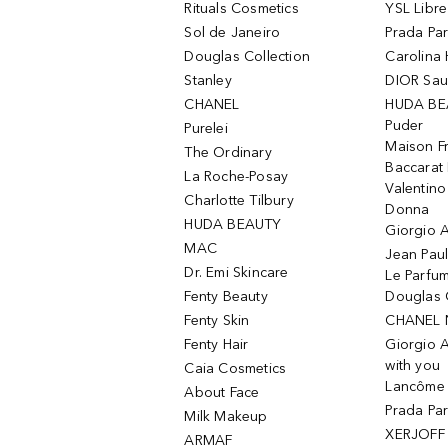
Rituals Cosmetics
YSL Libre
Sol de Janeiro
Prada Pa
Douglas Collection
Carolina 
Stanley
DIOR Sa
CHANEL
HUDA BE
Puder
Purelei
Maison Fr
The Ordinary
Baccarat
La Roche-Posay
Valentin
Charlotte Tilbury
Donna
HUDA BEAUTY
Giorgio A
MAC
Jean Paul
Dr. Emi Skincare
Le Parfu
Fenty Beauty
Douglas 
Fenty Skin
CHANEL 
Fenty Hair
Giorgio 
with you
Caia Cosmetics
Lancôme L
About Face
Prada Pa
Milk Makeup
XERJOFF 
ARMAF