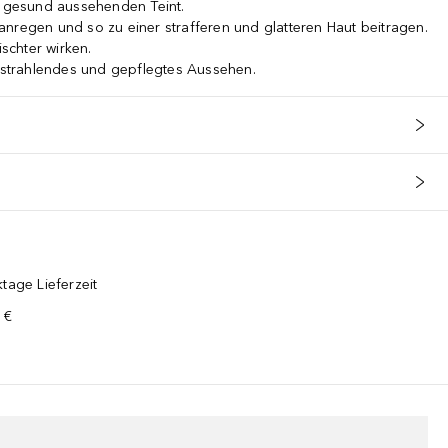
d gesund aussehenden Teint.
nregen und so zu einer strafferen und glatteren Haut beitragen.
ischter wirken.
, strahlendes und gepflegtes Aussehen.
nd Festigkeit.* Reduziert feine Linien, Fältchen und Altersflecke
tage Lieferzeit
 €