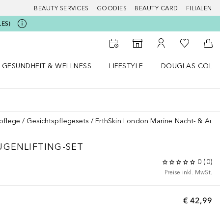
BEAUTY SERVICES
GOODIES
BEAUTY CARD
FILIALEN
LES)
Zu Meiner 
Zum Storefinder
Zu Meinem Kunde
Zum
GESUNDHEIT & WELLNESS
LIFESTYLE
DOUGLAS COLL
 öffnen
Gesundheit & Wellness Menü öffnen
Lifestyle Menü öffnen
Douglas Collecti
pflege
Gesichtspflegesets
ErthSkin London Marine Nacht- & Augen
UGENLIFTING-SET
0
(
0
)
Preise inkl. MwSt.
€ 42,99