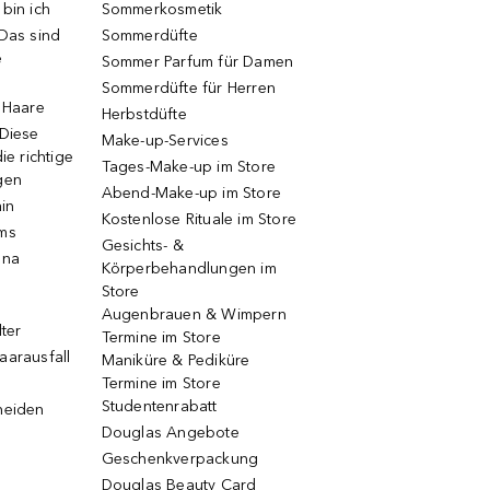
bin ich
Sommerkosmetik
 Das sind
Sommerdüfte
e
Sommer Parfum für Damen
Sommerdüfte für Herren
e Haare
Herbstdüfte
 Diese
Make-up-Services
ie richtige
Tages-Make-up im Store
gen
Abend-Make-up im Store
ain
Kostenlose Rituale im Store
ums
Gesichts- &
una
Körperbehandlungen im
Store
Augenbrauen & Wimpern
lter
Termine im Store
aarausfall
Maniküre & Pediküre
Termine im Store
Studentenrabatt
neiden
Douglas Angebote
Geschenkverpackung
Douglas Beauty Card