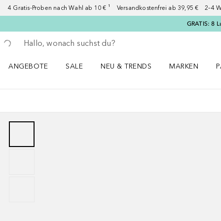
4 Gratis-Proben nach Wahl ab 10 € ¹ Versandkostenfrei ab 39,95 € 2–4 W
GRATIS: 8 L
Gehe zurück
Suche ausführen
ANGEBOTE
SALE
NEU & TRENDS
MARKEN
P
Angebote Menü öffnen
Sale Menü öffnen
NEU & TRENDS Menü öffnen
MARKEN Menü ö
P