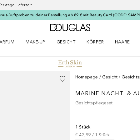
erktage Lieferzeit
uxus-Duftproben zu deiner Bestellung ab 89 € mit Beauty Card (CODE: SAMP
Zur Douglas Startseite
ARFUM
MAKE-UP
GESICHT
KÖRPER
HAARE
ffnen
arfum Menü öffnen
Make-up Menü öffnen
Gesicht Menü öffnen
Körper Menü öffnen
Haare Menü
Homepage
Gesicht
Gesichts
MARINE NACHT- & A
Gesichtspflegeset
1 Stück
€ 42,99
 / 
1
Stück