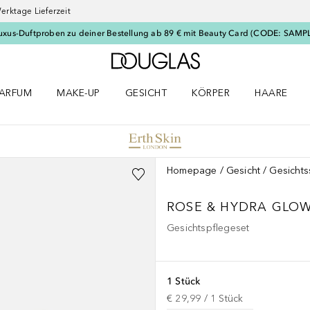
erktage Lieferzeit
uxus-Duftproben zu deiner Bestellung ab 89 € mit Beauty Card (CODE: SAMP
Zur Douglas Startseite
ARFUM
MAKE-UP
GESICHT
KÖRPER
HAARE
ffnen
arfum Menü öffnen
Make-up Menü öffnen
Gesicht Menü öffnen
Körper Menü öffnen
Haare Menü
Homepage
Gesicht
Gesicht
ROSE & HYDRA GLOW
Gesichtspflegeset
1 Stück
€ 29,99
 / 
1
Stück