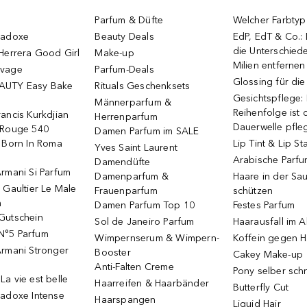
Parfum & Düfte
Welcher Farbtyp 
radoxe
Beauty Deals
EdP, EdT & Co.:
die Unterschied
Herrera Good Girl
Make-up
Milien entfernen
uvage
Parfum-Deals
Glossing für di
AUTY Easy Bake
Rituals Geschenksets
Gesichtspflege:
Männerparfum &
Reihenfolge ist d
ancis Kurkdjian
Herrenparfum
Dauerwelle pfle
 Rouge 540
Damen Parfum im SALE
o Born In Roma
Lip Tint & Lip St
Yves Saint Laurent
Arabische Parf
Damendüfte
rmani Si Parfum
Damenparfum &
Haare in der Sa
 Gaultier Le Male
Frauenparfum
schützen
m
Damen Parfum Top 10
Festes Parfum
Gutschein
Sol de Janeiro Parfum
Haarausfall im A
N°5 Parfum
Wimpernserum & Wimpern-
Koffein gegen H
Armani Stronger
Booster
Cakey Make-up
Anti-Falten Creme
Pony selber sch
a vie est belle
Haarreifen & Haarbänder
Butterfly Cut
radoxe Intense
Haarspangen
Liquid Hair