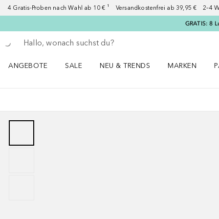
4 Gratis-Proben nach Wahl ab 10 € ¹ Versandkostenfrei ab 39,95 € 2–4 W
GRATIS: 8 L
Gehe zurück
Suche ausführen
ANGEBOTE
SALE
NEU & TRENDS
MARKEN
P
Angebote Menü öffnen
Sale Menü öffnen
NEU & TRENDS Menü öffnen
MARKEN Menü ö
P