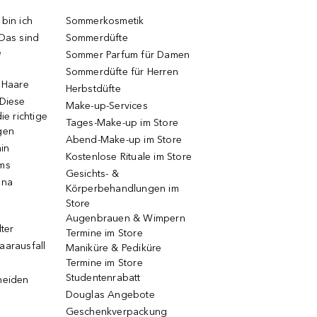
bin ich
Sommerkosmetik
 Das sind
Sommerdüfte
e
Sommer Parfum für Damen
Sommerdüfte für Herren
e Haare
Herbstdüfte
 Diese
Make-up-Services
ie richtige
Tages-Make-up im Store
gen
Abend-Make-up im Store
ain
Kostenlose Rituale im Store
ums
Gesichts- &
una
Körperbehandlungen im
Store
Augenbrauen & Wimpern
lter
Termine im Store
aarausfall
Maniküre & Pediküre
Termine im Store
Studentenrabatt
neiden
Douglas Angebote
Geschenkverpackung