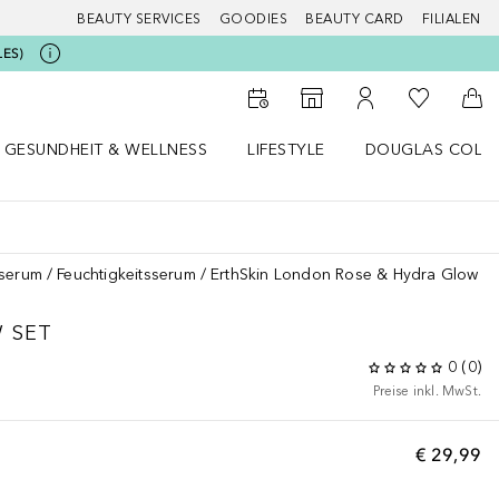
BEAUTY SERVICES
GOODIES
BEAUTY CARD
FILIALEN
LES)
Zu Meiner 
Zum Storefinder
Zu Meinem Kunde
Zum
GESUNDHEIT & WELLNESS
LIFESTYLE
DOUGLAS COLL
 öffnen
Gesundheit & Wellness Menü öffnen
Lifestyle Menü öffnen
Douglas Collecti
sserum
Feuchtigkeitsserum
ErthSkin London Rose & Hydra Glow Se
 SET
0
(
0
)
Preise inkl. MwSt.
€ 29,99