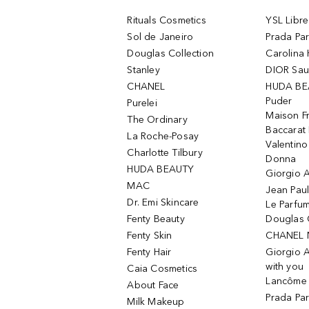
Rituals Cosmetics
YSL Libre
Sol de Janeiro
Prada Pa
Douglas Collection
Carolina 
Stanley
DIOR Sa
CHANEL
HUDA BE
Puder
Purelei
Maison Fr
The Ordinary
Baccarat
La Roche-Posay
Valentin
Charlotte Tilbury
Donna
HUDA BEAUTY
Giorgio A
MAC
Jean Paul
Dr. Emi Skincare
Le Parfu
Fenty Beauty
Douglas 
Fenty Skin
CHANEL 
Fenty Hair
Giorgio 
with you
Caia Cosmetics
Lancôme L
About Face
Prada Pa
Milk Makeup