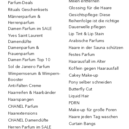
Milien entfernen
Parfum-Deals
Glossing für die Haare
Rituals Geschenksets
Gesichtspflege: Diese
Männerparfum &
Reihenfolge ist die richtige
Herrenparfum
Dauerwelle pflegen
Damen Parfum im SALE
Lip Tint & Lip Stain
Yves Saint Laurent
Arabische Parfums
Damendüfte
Damenparfum &
Haare in der Sauna schützen
Frauenparfum
Festes Parfum
Damen Parfum Top 10
Haarausfall im Alter
Sol de Janeiro Parfum
Koffein gegen Haarausfall
Wimpernserum & Wimpern-
Cakey Make-up
Booster
Pony selber schneiden
Anti-Falten Creme
Butterfly Cut
Haarreifen & Haarbänder
Liquid Hair
Haarspangen
PDRN
CHANEL Parfum
Make-up für große Poren
Haarextensions
Haare jeden Tag waschen
CHANEL Damendüfte
Curtain Bangs
Herren Parfum im SALE