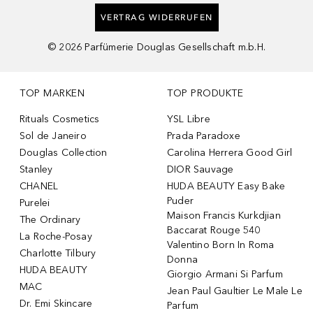
VERTRAG WIDERRUFEN
©
2026
Parfümerie Douglas Gesellschaft m.b.H.
TOP MARKEN
TOP PRODUKTE
Rituals Cosmetics
YSL Libre
Sol de Janeiro
Prada Paradoxe
Douglas Collection
Carolina Herrera Good Girl
Stanley
DIOR Sauvage
CHANEL
HUDA BEAUTY Easy Bake
Puder
Purelei
Maison Francis Kurkdjian
The Ordinary
Baccarat Rouge 540
La Roche-Posay
Valentino Born In Roma
Charlotte Tilbury
Donna
HUDA BEAUTY
Giorgio Armani Si Parfum
MAC
Jean Paul Gaultier Le Male Le
Dr. Emi Skincare
Parfum