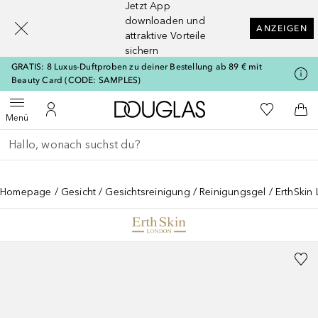
Jetzt App
[navigation.slideout.screenreader]
downloaden und
ANZEIGEN
attraktive Vorteile
sichern
GRATIS: 8 Luxus-Duftproben zu deiner Bestellung ab 89 € mit
Beauty Card (CODE: SAMPLES)
Zur Douglas Startseite
Zu Meiner 
Menü öffnen
Zu Meinem Kundenkonto
Zum
Menü
Gehe zurück
Suche ausführen
Homepage
Gesicht
Gesichtsreinigung
Reinigungsgel
ErthSkin