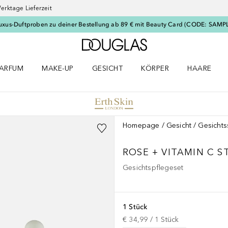
erktage Lieferzeit
uxus-Duftproben zu deiner Bestellung ab 89 € mit Beauty Card (CODE: SAMP
Zur Douglas Startseite
ARFUM
MAKE-UP
GESICHT
KÖRPER
HAARE
ffnen
arfum Menü öffnen
Make-up Menü öffnen
Gesicht Menü öffnen
Körper Menü öffnen
Haare Menü
Homepage
Gesicht
Gesicht
ROSE + VITAMIN C 
Gesichtspflegeset
1 Stück
€ 34,99
 / 
1
Stück