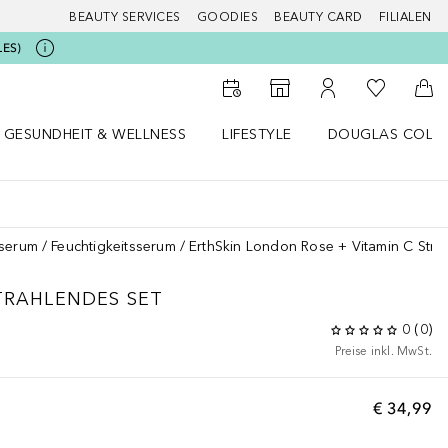
BEAUTY SERVICES
GOODIES
BEAUTY CARD
FILIALEN
LES)
Zu Meiner 
Zum Storefinder
Zu Meinem Kunde
Zum
GESUNDHEIT & WELLNESS
LIFESTYLE
DOUGLAS COLL
 öffnen
Gesundheit & Wellness Menü öffnen
Lifestyle Menü öffnen
Douglas Collecti
sserum
Feuchtigkeitsserum
ErthSkin London Rose + Vitamin C Stra
STRAHLENDES SET
0
(
0
)
Preise inkl. MwSt.
€ 34,99