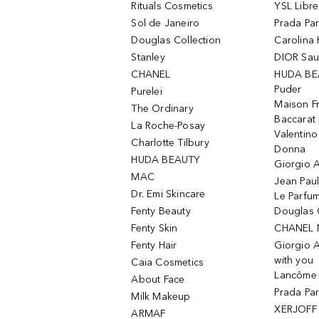
Rituals Cosmetics
YSL Libre
Sol de Janeiro
Prada Pa
Douglas Collection
Carolina 
Stanley
DIOR Sa
CHANEL
HUDA BE
Puder
Purelei
Maison Fr
The Ordinary
Baccarat
La Roche-Posay
Valentin
Charlotte Tilbury
Donna
HUDA BEAUTY
Giorgio A
MAC
Jean Paul
Dr. Emi Skincare
Le Parfu
Fenty Beauty
Douglas 
Fenty Skin
CHANEL 
Fenty Hair
Giorgio 
with you
Caia Cosmetics
Lancôme L
About Face
Prada Pa
Milk Makeup
XERJOFF 
ARMAF