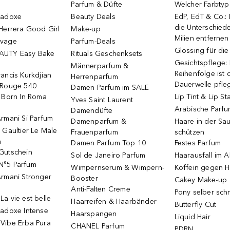
Parfum & Düfte
Welcher Farbtyp 
radoxe
Beauty Deals
EdP, EdT & Co.:
die Unterschied
Herrera Good Girl
Make-up
Milien entfernen
uvage
Parfum-Deals
Glossing für di
AUTY Easy Bake
Rituals Geschenksets
Gesichtspflege:
Männerparfum &
Reihenfolge ist d
ancis Kurkdjian
Herrenparfum
Dauerwelle pfle
 Rouge 540
Damen Parfum im SALE
o Born In Roma
Lip Tint & Lip St
Yves Saint Laurent
Arabische Parf
Damendüfte
rmani Si Parfum
Damenparfum &
Haare in der Sa
 Gaultier Le Male
Frauenparfum
schützen
m
Damen Parfum Top 10
Festes Parfum
Gutschein
Sol de Janeiro Parfum
Haarausfall im A
N°5 Parfum
Wimpernserum & Wimpern-
Koffein gegen H
Armani Stronger
Booster
Cakey Make-up
Anti-Falten Creme
Pony selber sch
a vie est belle
Haarreifen & Haarbänder
Butterfly Cut
radoxe Intense
Haarspangen
Liquid Hair
Vibe Erba Pura
CHANEL Parfum
PDRN