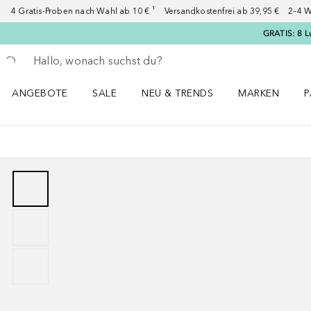
4 Gratis-Proben nach Wahl ab 10 € ¹ Versandkostenfrei ab 39,95 € 2–4 W
GRATIS: 8 L
Gehe zurück
Suche ausführen
ANGEBOTE
SALE
NEU & TRENDS
MARKEN
P
Angebote Menü öffnen
Sale Menü öffnen
NEU & TRENDS Menü öffnen
MARKEN Menü ö
P