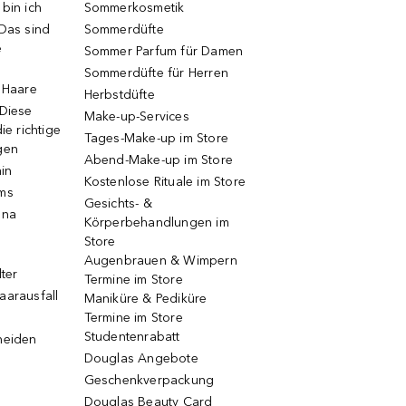
bin ich
Sommerkosmetik
 Das sind
Sommerdüfte
e
Sommer Parfum für Damen
Sommerdüfte für Herren
e Haare
Herbstdüfte
 Diese
Make-up-Services
ie richtige
Tages-Make-up im Store
gen
Abend-Make-up im Store
ain
Kostenlose Rituale im Store
ums
Gesichts- &
una
Körperbehandlungen im
Store
Augenbrauen & Wimpern
lter
Termine im Store
aarausfall
Maniküre & Pediküre
Termine im Store
Studentenrabatt
neiden
Douglas Angebote
Geschenkverpackung
Douglas Beauty Card