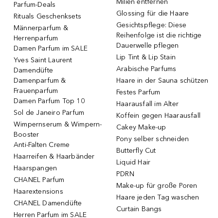
Milien entfernen
Parfum-Deals
Glossing für die Haare
Rituals Geschenksets
Gesichtspflege: Diese
Männerparfum &
Reihenfolge ist die richtige
Herrenparfum
Dauerwelle pflegen
Damen Parfum im SALE
Lip Tint & Lip Stain
Yves Saint Laurent
Arabische Parfums
Damendüfte
Damenparfum &
Haare in der Sauna schützen
Frauenparfum
Festes Parfum
Damen Parfum Top 10
Haarausfall im Alter
Sol de Janeiro Parfum
Koffein gegen Haarausfall
Wimpernserum & Wimpern-
Cakey Make-up
Booster
Pony selber schneiden
Anti-Falten Creme
Butterfly Cut
Haarreifen & Haarbänder
Liquid Hair
Haarspangen
PDRN
CHANEL Parfum
Make-up für große Poren
Haarextensions
Haare jeden Tag waschen
CHANEL Damendüfte
Curtain Bangs
Herren Parfum im SALE