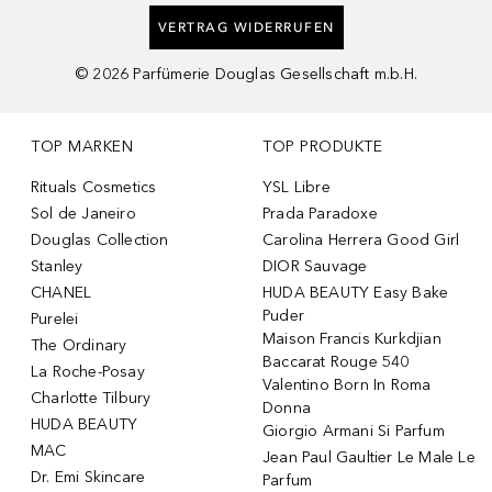
VERTRAG WIDERRUFEN
©
2026
Parfümerie Douglas Gesellschaft m.b.H.
TOP MARKEN
TOP PRODUKTE
Rituals Cosmetics
YSL Libre
Sol de Janeiro
Prada Paradoxe
Douglas Collection
Carolina Herrera Good Girl
Stanley
DIOR Sauvage
CHANEL
HUDA BEAUTY Easy Bake
Puder
Purelei
Maison Francis Kurkdjian
The Ordinary
Baccarat Rouge 540
La Roche-Posay
Valentino Born In Roma
Charlotte Tilbury
Donna
HUDA BEAUTY
Giorgio Armani Si Parfum
MAC
Jean Paul Gaultier Le Male Le
Dr. Emi Skincare
Parfum