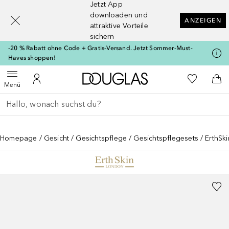
Jetzt App
[navigation.slideout.screenreader]
downloaden und
ANZEIGEN
attraktive Vorteile
sichern
-20 % Rabatt ohne Code + Gratis-Versand. Jetzt Sommer-Must-
Haves shoppen!
Zur Douglas Startseite
Zu Meiner 
Menü öffnen
Zu Meinem Kundenkonto
Zum
Menü
Gehe zurück
Suche ausführen
Homepage
Gesicht
Gesichtspflege
Gesichtspflegesets
ErthSk