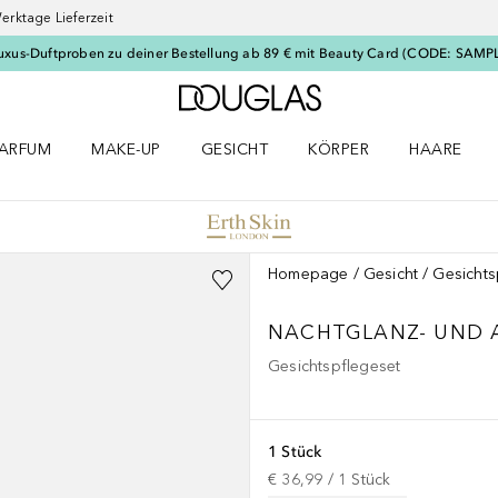
erktage Lieferzeit
uxus-Duftproben zu deiner Bestellung ab 89 € mit Beauty Card (CODE: SAMP
Zur Douglas Startseite
ARFUM
MAKE-UP
GESICHT
KÖRPER
HAARE
ffnen
arfum Menü öffnen
Make-up Menü öffnen
Gesicht Menü öffnen
Körper Menü öffnen
Haare Menü
Homepage
Gesicht
Gesichts
NACHTGLANZ- UND A
Gesichtspflegeset
1 Stück
€ 36,99
 / 
1
Stück