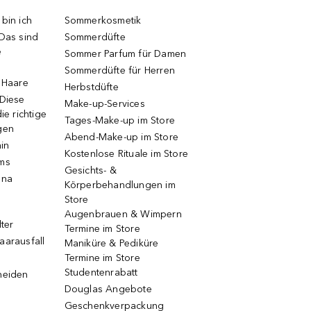
bin ich
Sommerkosmetik
 Das sind
Sommerdüfte
e
Sommer Parfum für Damen
Sommerdüfte für Herren
e Haare
Herbstdüfte
 Diese
Make-up-Services
ie richtige
Tages-Make-up im Store
gen
Abend-Make-up im Store
ain
Kostenlose Rituale im Store
ums
Gesichts- &
una
Körperbehandlungen im
Store
Augenbrauen & Wimpern
lter
Termine im Store
aarausfall
Maniküre & Pediküre
Termine im Store
Studentenrabatt
neiden
Douglas Angebote
Geschenkverpackung