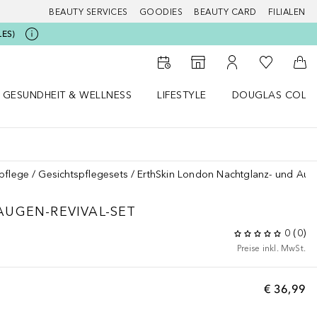
BEAUTY SERVICES
GOODIES
BEAUTY CARD
FILIALEN
LES)
Zu Meiner 
Zum Storefinder
Zu Meinem Kunde
Zum
GESUNDHEIT & WELLNESS
LIFESTYLE
DOUGLAS COLL
 öffnen
Gesundheit & Wellness Menü öffnen
Lifestyle Menü öffnen
Douglas Collecti
pflege
Gesichtspflegesets
ErthSkin London Nachtglanz- und Auge
UGEN-REVIVAL-SET
0
(
0
)
Preise inkl. MwSt.
€ 36,99