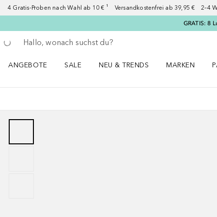
4 Gratis-Proben nach Wahl ab 10 € ¹ Versandkostenfrei ab 39,95 € 2–4 W
GRATIS: 8 L
Gehe zurück
Suche ausführen
ANGEBOTE
SALE
NEU & TRENDS
MARKEN
P
Angebote Menü öffnen
Sale Menü öffnen
NEU & TRENDS Menü öffnen
MARKEN Menü ö
P