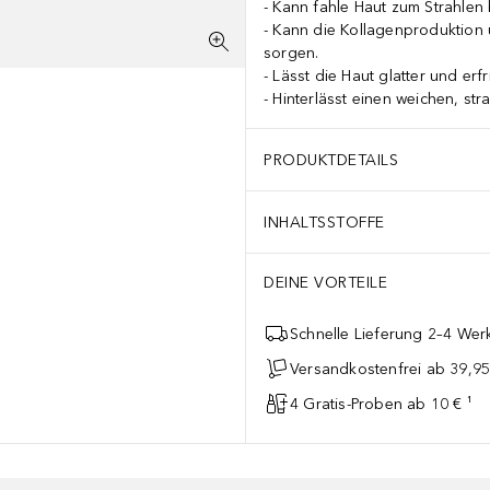
Kann fahle Haut zum Strahlen 
Kann die Kollagenproduktion u
sorgen.
Lässt die Haut glatter und erfr
Hinterlässt einen weichen, st
 hinterlassen* Geeignet für alle Hauttypen, auch für empfindliche 
PRODUKTDETAILS
INHALTSSTOFFE
DEINE VORTEILE
Schnelle Lieferung 2–4 Werk
Versandkostenfrei ab 39,95
4 Gratis-Proben ab 10 € ¹