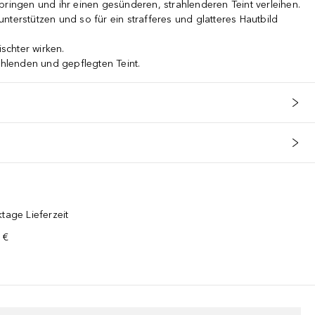
bringen und ihr einen gesünderen, strahlenderen Teint verleihen.
nterstützen und so für ein strafferes und glatteres Hautbild
ischter wirken.
rahlenden und gepflegten Teint.
Haut**Anwendungstipps:*** Verwenden Sie die Retinol-Nachtcreme nach
tage Lieferzeit
 €