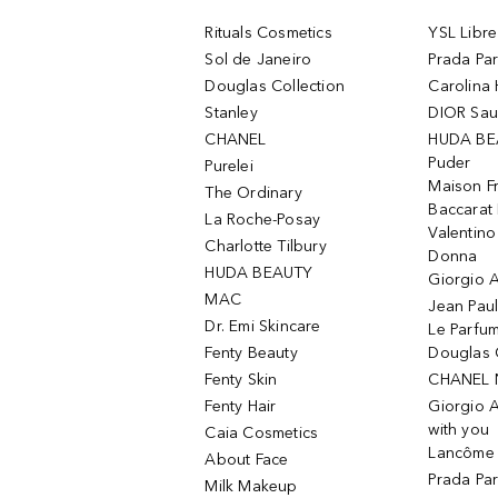
Rituals Cosmetics
YSL Libre
Sol de Janeiro
Prada Pa
Douglas Collection
Carolina 
Stanley
DIOR Sa
CHANEL
HUDA BE
Puder
Purelei
Maison Fr
The Ordinary
Baccarat
La Roche-Posay
Valentin
Charlotte Tilbury
Donna
HUDA BEAUTY
Giorgio A
MAC
Jean Paul
Dr. Emi Skincare
Le Parfu
Fenty Beauty
Douglas 
Fenty Skin
CHANEL 
Fenty Hair
Giorgio 
with you
Caia Cosmetics
Lancôme L
About Face
Prada Pa
Milk Makeup