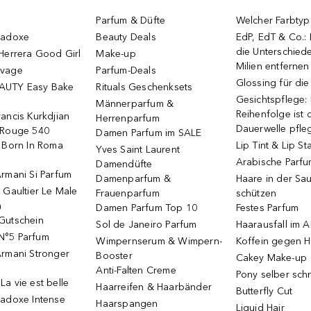
Parfum & Düfte
Welcher Farbtyp 
radoxe
Beauty Deals
EdP, EdT & Co.:
die Unterschied
Herrera Good Girl
Make-up
Milien entfernen
uvage
Parfum-Deals
Glossing für di
AUTY Easy Bake
Rituals Geschenksets
Gesichtspflege:
Männerparfum &
Reihenfolge ist d
ancis Kurkdjian
Herrenparfum
Dauerwelle pfle
 Rouge 540
Damen Parfum im SALE
o Born In Roma
Lip Tint & Lip St
Yves Saint Laurent
Arabische Parf
Damendüfte
rmani Si Parfum
Damenparfum &
Haare in der Sa
 Gaultier Le Male
Frauenparfum
schützen
m
Damen Parfum Top 10
Festes Parfum
Gutschein
Sol de Janeiro Parfum
Haarausfall im A
N°5 Parfum
Wimpernserum & Wimpern-
Koffein gegen H
Armani Stronger
Booster
Cakey Make-up
Anti-Falten Creme
Pony selber sch
a vie est belle
Haarreifen & Haarbänder
Butterfly Cut
radoxe Intense
Haarspangen
Liquid Hair