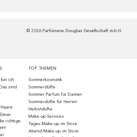
©
2026
Parfümerie Douglas Gesellschaft m.b.H.
S
TOP THEMEN
bin ich
Sommerkosmetik
 Das sind
Sommerdüfte
e
Sommer Parfum für Damen
Sommerdüfte für Herren
e Haare
Herbstdüfte
 Diese
Make-up-Services
ie richtige
Tages-Make-up im Store
gen
Abend-Make-up im Store
ain