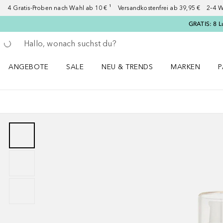
4 Gratis-Proben nach Wahl ab 10 € ¹ Versandkostenfrei ab 39,95 € 2–4 W
GRATIS: 8 L
Gehe zurück
Suche ausführen
ANGEBOTE
SALE
NEU & TRENDS
MARKEN
P
Angebote Menü öffnen
Sale Menü öffnen
NEU & TRENDS Menü öffnen
MARKEN Menü ö
P