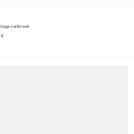
ps:*** Tragen Sie das Serum nach der Reinigung und Tonisierung auf 
tage Lieferzeit
 €