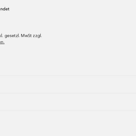
endet
kl. gesetzl. MwSt zzgl.
en.