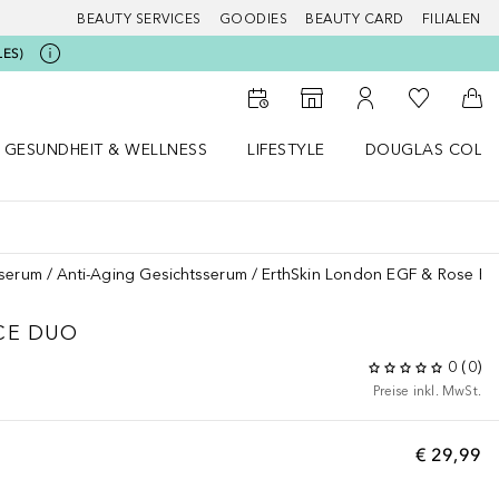
BEAUTY SERVICES
GOODIES
BEAUTY CARD
FILIALEN
LES)
Zu Meiner 
Zum Storefinder
Zu Meinem Kunde
Zum
GESUNDHEIT & WELLNESS
LIFESTYLE
DOUGLAS COLL
 öffnen
Gesundheit & Wellness Menü öffnen
Lifestyle Menü öffnen
Douglas Collecti
sserum
Anti-Aging Gesichtsserum
ErthSkin London EGF & Rose R
CE DUO
0
(
0
)
Preise inkl. MwSt.
€ 29,99