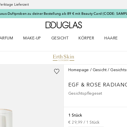
erktage Lieferzeit
uxus-Duftproben zu deiner Bestellung ab 89 € mit Beauty Card (CODE: SAMP
Zur Douglas Startseite
ARFUM
MAKE-UP
GESICHT
KÖRPER
HAARE
ffnen
arfum Menü öffnen
Make-up Menü öffnen
Gesicht Menü öffnen
Körper Menü öffnen
Haare Menü
Homepage
Gesicht
Gesicht
EGF & ROSE RADIAN
Gesichtspflegeset
1 Stück
€ 29,99
 / 
1
Stück