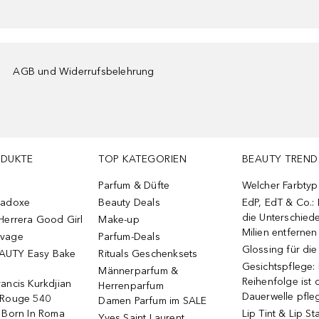
AGB und Widerrufsbelehrung
ODUKTE
TOP KATEGORIEN
BEAUTY TREND
Parfum & Düfte
Welcher Farbtyp 
radoxe
Beauty Deals
EdP, EdT & Co.:
die Unterschied
Herrera Good Girl
Make-up
Milien entfernen
uvage
Parfum-Deals
Glossing für di
AUTY Easy Bake
Rituals Geschenksets
Gesichtspflege:
Männerparfum &
Reihenfolge ist d
ancis Kurkdjian
Herrenparfum
Dauerwelle pfle
 Rouge 540
Damen Parfum im SALE
o Born In Roma
Lip Tint & Lip St
Yves Saint Laurent