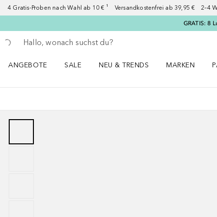
4 Gratis-Proben nach Wahl ab 10 € ¹ Versandkostenfrei ab 39,95 € 2–4 W
GRATIS: 8 L
Gehe zurück
Suche ausführen
ANGEBOTE
SALE
NEU & TRENDS
MARKEN
P
Angebote Menü öffnen
Sale Menü öffnen
NEU & TRENDS Menü öffnen
MARKEN Menü ö
P