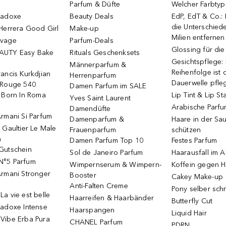
Parfum & Düfte
Welcher Farbtyp 
radoxe
Beauty Deals
EdP, EdT & Co.:
die Unterschied
Herrera Good Girl
Make-up
Milien entfernen
uvage
Parfum-Deals
Glossing für di
AUTY Easy Bake
Rituals Geschenksets
Gesichtspflege:
Männerparfum &
Reihenfolge ist d
ancis Kurkdjian
Herrenparfum
Dauerwelle pfle
 Rouge 540
Damen Parfum im SALE
o Born In Roma
Lip Tint & Lip St
Yves Saint Laurent
Arabische Parf
Damendüfte
rmani Si Parfum
Damenparfum &
Haare in der Sa
 Gaultier Le Male
Frauenparfum
schützen
m
Damen Parfum Top 10
Festes Parfum
Gutschein
Sol de Janeiro Parfum
Haarausfall im A
N°5 Parfum
Wimpernserum & Wimpern-
Koffein gegen H
Armani Stronger
Booster
Cakey Make-up
Anti-Falten Creme
Pony selber sch
a vie est belle
Haarreifen & Haarbänder
Butterfly Cut
radoxe Intense
Haarspangen
Liquid Hair
Vibe Erba Pura
CHANEL Parfum
PDRN