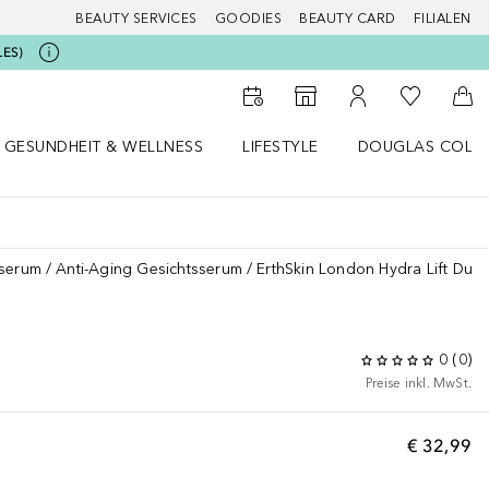
BEAUTY SERVICES
GOODIES
BEAUTY CARD
FILIALEN
LES)
Zu Meiner 
Zum Storefinder
Zu Meinem Kunde
Zum
GESUNDHEIT & WELLNESS
LIFESTYLE
DOUGLAS COLL
 öffnen
Gesundheit & Wellness Menü öffnen
Lifestyle Menü öffnen
Douglas Collecti
sserum
Anti-Aging Gesichtsserum
ErthSkin London Hydra Lift Duo 
T
0
(
0
)
Preise inkl. MwSt.
€ 32,99