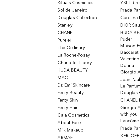
Rituals Cosmetics
YSL Libre
Sol de Janeiro
Prada Pa
Douglas Collection
Carolina 
Stanley
DIOR Sa
CHANEL
HUDA BE
Puder
Purelei
Maison Fr
The Ordinary
Baccarat
La Roche-Posay
Valentin
Charlotte Tilbury
Donna
HUDA BEAUTY
Giorgio A
MAC
Jean Paul
Dr. Emi Skincare
Le Parfu
Fenty Beauty
Douglas 
Fenty Skin
CHANEL 
Fenty Hair
Giorgio 
with you
Caia Cosmetics
Lancôme L
About Face
Prada Pa
Milk Makeup
XERJOFF 
ARMAF