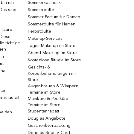
bin ich
Sommerkosmetik
 Das sind
Sommerdüfte
e
Sommer Parfum für Damen
Sommerdüfte für Herren
e Haare
Herbstdüfte
 Diese
Make-up-Services
ie richtige
Tages-Make-up im Store
gen
Abend-Make-up im Store
ain
Kostenlose Rituale im Store
ums
Gesichts- &
una
Körperbehandlungen im
Store
Augenbrauen & Wimpern
lter
Termine im Store
aarausfall
Maniküre & Pediküre
Termine im Store
Studentenrabatt
neiden
Douglas Angebote
Geschenkverpackung
Douglas Beauty Card