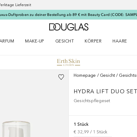
erktage Lieferzeit
uxus-Duftproben zu deiner Bestellung ab 89 € mit Beauty Card (CODE: SAMP
Zur Douglas Startseite
ARFUM
MAKE-UP
GESICHT
KÖRPER
HAARE
ffnen
arfum Menü öffnen
Make-up Menü öffnen
Gesicht Menü öffnen
Körper Menü öffnen
Haare Menü
Homepage
Gesicht
Gesicht
HYDRA LIFT DUO SE
Gesichtspflegeset
1 Stück
€ 32,99
 / 
1
Stück