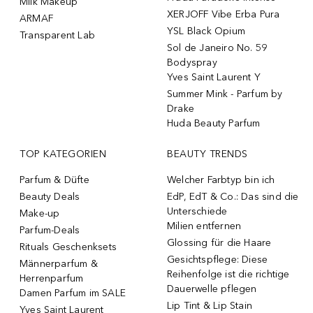
Milk Makeup
XERJOFF Vibe Erba Pura
ARMAF
YSL Black Opium
Transparent Lab
Sol de Janeiro No. 59
Bodyspray
Yves Saint Laurent Y
Summer Mink - Parfum by
Drake
Huda Beauty Parfum
TOP KATEGORIEN
BEAUTY TRENDS
Parfum & Düfte
Welcher Farbtyp bin ich
Beauty Deals
EdP, EdT & Co.: Das sind die
Unterschiede
Make-up
Milien entfernen
Parfum-Deals
Glossing für die Haare
Rituals Geschenksets
Gesichtspflege: Diese
Männerparfum &
Reihenfolge ist die richtige
Herrenparfum
Dauerwelle pflegen
Damen Parfum im SALE
Lip Tint & Lip Stain
Yves Saint Laurent