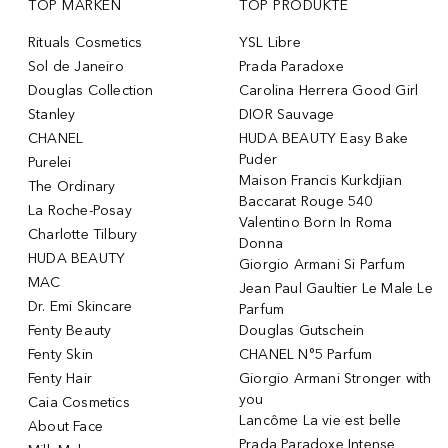
TOP MARKEN
TOP PRODUKTE
Rituals Cosmetics
YSL Libre
Sol de Janeiro
Prada Paradoxe
Douglas Collection
Carolina Herrera Good Girl
Stanley
DIOR Sauvage
CHANEL
HUDA BEAUTY Easy Bake
Puder
Purelei
Maison Francis Kurkdjian
The Ordinary
Baccarat Rouge 540
La Roche-Posay
Valentino Born In Roma
Charlotte Tilbury
Donna
HUDA BEAUTY
Giorgio Armani Si Parfum
MAC
Jean Paul Gaultier Le Male Le
Dr. Emi Skincare
Parfum
Fenty Beauty
Douglas Gutschein
Fenty Skin
CHANEL N°5 Parfum
Fenty Hair
Giorgio Armani Stronger with
you
Caia Cosmetics
Lancôme La vie est belle
About Face
Prada Paradoxe Intense