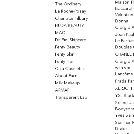
Maison Fr
The Ordinary
Baccarat
La Roche-Posay
Valentin
Charlotte Tilbury
Donna
HUDA BEAUTY
Giorgio A
MAC
Jean Paul
Dr. Emi Skincare
Le Parfu
Fenty Beauty
Douglas 
Fenty Skin
CHANEL 
Fenty Hair
Giorgio 
with you
Caia Cosmetics
Lancôme L
About Face
Prada Pa
Milk Makeup
XERJOFF 
ARMAF
YSL Blac
Transparent Lab
Sol de Ja
Bodyspr
Yves Sain
Summer M
Drake