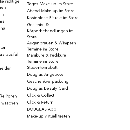
ie richtige
Tages-Make-up im Store
gen
Abend-Make-up im Store
ain
Kostenlose Rituale im Store
ums
Gesichts- &
una
Körperbehandlungen im
Store
Augenbrauen & Wimpern
lter
Termine im Store
aarausfall
Maniküre & Pediküre
Termine im Store
Studentenrabatt
neiden
Douglas Angebote
Geschenkverpackung
Douglas Beauty Card
Click & Collect
oße Poren
Click & Return
g waschen
DOUGLAS App
Make-up virtuell testen