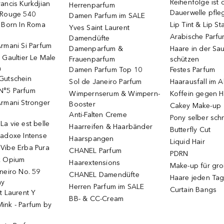
Reihenfolge ist d
ancis Kurkdjian
Herrenparfum
Dauerwelle pfle
 Rouge 540
Damen Parfum im SALE
o Born In Roma
Lip Tint & Lip St
Yves Saint Laurent
Arabische Parf
Damendüfte
rmani Si Parfum
Damenparfum &
Haare in der Sa
 Gaultier Le Male
Frauenparfum
schützen
m
Damen Parfum Top 10
Festes Parfum
Gutschein
Sol de Janeiro Parfum
Haarausfall im A
N°5 Parfum
Wimpernserum & Wimpern-
Koffein gegen H
Armani Stronger
Booster
Cakey Make-up
Anti-Falten Creme
Pony selber sch
a vie est belle
Haarreifen & Haarbänder
Butterfly Cut
radoxe Intense
Haarspangen
Liquid Hair
Vibe Erba Pura
CHANEL Parfum
PDRN
k Opium
Haarextensions
Make-up für gr
neiro No. 59
CHANEL Damendüfte
Haare jeden Ta
ay
Herren Parfum im SALE
Curtain Bangs
t Laurent Y
BB- & CC-Cream
ink - Parfum by