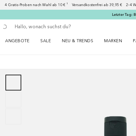
4 Gratis-Proben nach Wahl ab 10 € ¹ Versandkostenfrei ab 39,95 € 2–4 W
Letzter Tag: 
Gehe zurück
Suche ausführen
ANGEBOTE
SALE
NEU & TRENDS
MARKEN
P
Angebote Menü öffnen
Sale Menü öffnen
NEU & TRENDS Menü öffnen
MARKEN Menü ö
P