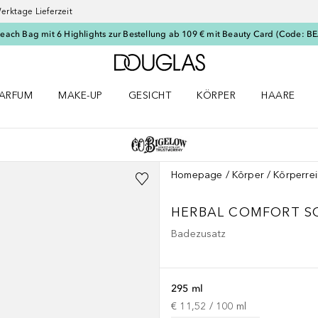
erktage Lieferzeit
Beach Bag mit 6 Highlights zur Bestellung ab 109 € mit Beauty Card (Code: 
Zur Douglas Startseite
ARFUM
MAKE-UP
GESICHT
KÖRPER
HAARE
ffnen
arfum Menü öffnen
Make-up Menü öffnen
Gesicht Menü öffnen
Körper Menü öffnen
Haare Menü
Homepage
Körper
Körperre
HERBAL COMFORT S
Badezusatz
295 ml
€ 11,52
 / 
100
ml