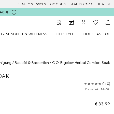
BEAUTY SERVICES
GOODIES
BEAUTY CARD
FILIALEN
BEACH)
Zu Meiner 
Zum Storefinder
Zu Meinem Kunde
Zum
GESUNDHEIT & WELLNESS
LIFESTYLE
DOUGLAS COLL
 öffnen
Gesundheit & Wellness Menü öffnen
Lifestyle Menü öffnen
Douglas Collecti
inigung
Badeöl & Bademilch
C.O. Bigelow Herbal Comfort Soak
OAK
0
(
0
)
Preise inkl. MwSt.
€ 33,99