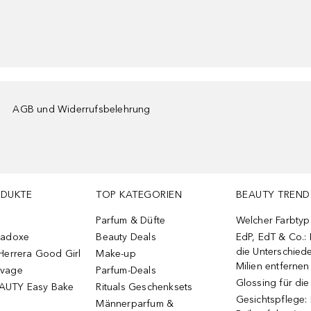
AGB und Widerrufsbelehrung
ODUKTE
TOP KATEGORIEN
BEAUTY TREND
Parfum & Düfte
Welcher Farbtyp 
radoxe
Beauty Deals
EdP, EdT & Co.:
die Unterschied
Herrera Good Girl
Make-up
Milien entfernen
uvage
Parfum-Deals
Glossing für di
AUTY Easy Bake
Rituals Geschenksets
Gesichtspflege:
Männerparfum &