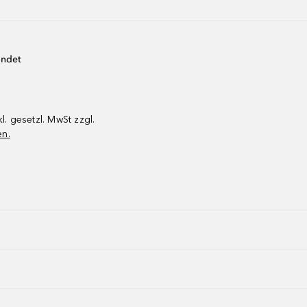
endet
kl. gesetzl. MwSt zzgl.
en.