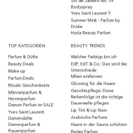
Sol de Janeiro No. 59
Bodyspray
Yves Saint Laurent Y
Summer Mink - Parfum by
Drake
Huda Beauty Parfum
TOP KATEGORIEN
BEAUTY TRENDS
Parfum & Düfte
Welcher Farbtyp bin ich
Beauty Deals
EdP, EdT & Co.: Das sind die
Unterschiede
Make-up
Milien entfernen
Parfum-Deals
Glossing für die Haare
Rituals Geschenksets
Gesichtspflege: Diese
Männerparfum &
Reihenfolge ist die richtige
Herrenparfum
Dauerwelle pflegen
Damen Parfum im SALE
Lip Tint & Lip Stain
Yves Saint Laurent
Arabische Parfums
Damendüfte
Damenparfum &
Haare in der Sauna schützen
Frauenparfum
Festes Parfum