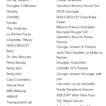
Sol de Janeiro
Prada Paradoxe
Douglas Collection
Carolina Herrera Good Girl
Stanley
DIOR Sauvage
CHANEL
HUDA BEAUTY Easy Bake
Puder
Purelei
Maison Francis Kurkdjian
The Ordinary
Baccarat Rouge 540
La Roche-Posay
Valentino Born In Roma
Charlotte Tilbury
Donna
HUDA BEAUTY
Giorgio Armani Si Parfum
MAC
Jean Paul Gaultier Le Male Le
Dr. Emi Skincare
Parfum
Fenty Beauty
Douglas Gutschein
Fenty Skin
CHANEL N°5 Parfum
Fenty Hair
Giorgio Armani Stronger with
you
Caia Cosmetics
Lancôme La vie est belle
About Face
Prada Paradoxe Intense
Milk Makeup
XERJOFF Vibe Erba Pura
ARMAF
YSL Black Opium
Transparent Lab