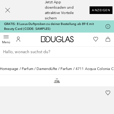
Jetzt App
[navigation.slideout.screenreader]
downloaden und
ANZEIGEN
attraktive Vorteile
sichern
GRATIS: 8 Luxus-Duftproben zu deiner Bestellung ab 89 € mit
Beauty Card (CODE: SAMPLES)
Zur Douglas Startseite
Zu Meiner 
Menü öffnen
Zu Meinem Kundenkonto
Zum
Menü
Gehe zurück
Suche ausführen
Homepage
Parfum
Damendüfte
Parfum
4711 Acqua Colonia Co