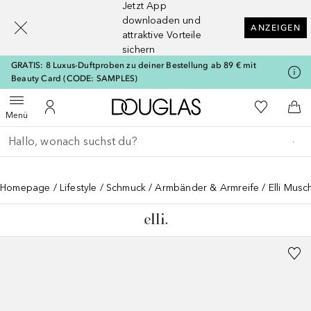
Jetzt App
[navigation.slideout.screenreader]
downloaden und
ANZEIGEN
attraktive Vorteile
sichern
GRATIS: 8 Luxus-Duftproben zu deiner Bestellung ab 89 € mit
Beauty Card (CODE: SAMPLES)
Zur Douglas Startseite
Zu Meiner 
Menü öffnen
Zu Meinem Kundenkonto
Zum
Menü
Gehe zurück
Suche ausführen
Homepage
Lifestyle
Schmuck
Armbänder & Armreife
Elli Musc