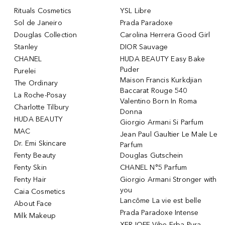
Rituals Cosmetics
YSL Libre
Sol de Janeiro
Prada Paradoxe
Douglas Collection
Carolina Herrera Good Girl
Stanley
DIOR Sauvage
CHANEL
HUDA BEAUTY Easy Bake
Puder
Purelei
Maison Francis Kurkdjian
The Ordinary
Baccarat Rouge 540
La Roche-Posay
Valentino Born In Roma
Charlotte Tilbury
Donna
HUDA BEAUTY
Giorgio Armani Si Parfum
MAC
Jean Paul Gaultier Le Male Le
Dr. Emi Skincare
Parfum
Fenty Beauty
Douglas Gutschein
Fenty Skin
CHANEL N°5 Parfum
Fenty Hair
Giorgio Armani Stronger with
you
Caia Cosmetics
Lancôme La vie est belle
About Face
Prada Paradoxe Intense
Milk Makeup
XERJOFF Vibe Erba Pura