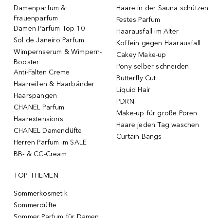
Damenparfum &
Haare in der Sauna schützen
Frauenparfum
Festes Parfum
Damen Parfum Top 10
Haarausfall im Alter
Sol de Janeiro Parfum
Koffein gegen Haarausfall
Wimpernserum & Wimpern-
Cakey Make-up
Booster
Pony selber schneiden
Anti-Falten Creme
Butterfly Cut
Haarreifen & Haarbänder
Liquid Hair
Haarspangen
PDRN
CHANEL Parfum
Make-up für große Poren
Haarextensions
Haare jeden Tag waschen
CHANEL Damendüfte
Curtain Bangs
Herren Parfum im SALE
BB- & CC-Cream
TOP THEMEN
Sommerkosmetik
Sommerdüfte
Sommer Parfum für Damen