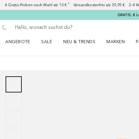
4 Gratis-Proben nach Wahl ab 10 € ¹ Versandkostenfrei ab 39,95 € 2–4 W
GRATIS: 8 L
Gehe zurück
Suche ausführen
ANGEBOTE
SALE
NEU & TRENDS
MARKEN
P
Angebote Menü öffnen
Sale Menü öffnen
NEU & TRENDS Menü öffnen
MARKEN Menü ö
P