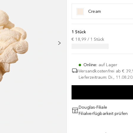
Cream
1 Stück
€ 18,99
 / 
1
Stück
Online
:
auf Lager
Versandkostenfrei ab
€ 39,
Lieferzeitraum: Di., 11.08.2
Douglas-Filiale
Filialverfügbarkeit prüfen