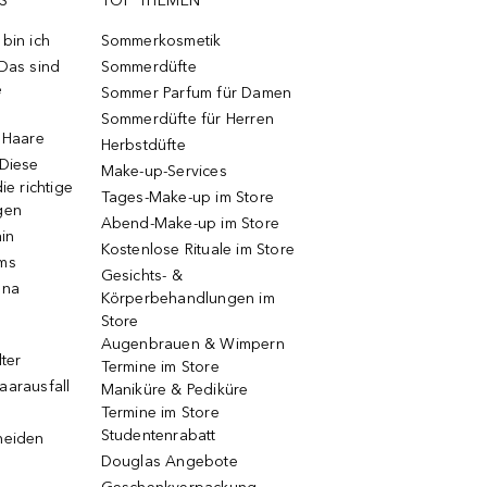
S
TOP THEMEN
bin ich
Sommerkosmetik
 Das sind
Sommerdüfte
e
Sommer Parfum für Damen
Sommerdüfte für Herren
e Haare
Herbstdüfte
 Diese
Make-up-Services
ie richtige
Tages-Make-up im Store
gen
Abend-Make-up im Store
ain
Kostenlose Rituale im Store
ums
Gesichts- &
una
Körperbehandlungen im
Store
Augenbrauen & Wimpern
lter
Termine im Store
aarausfall
Maniküre & Pediküre
Termine im Store
Studentenrabatt
neiden
Douglas Angebote