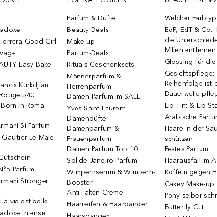
ODUKTE
TOP KATEGORIEN
BEAUTY TREND
Parfum & Düfte
Welcher Farbtyp 
radoxe
Beauty Deals
EdP, EdT & Co.:
die Unterschied
Herrera Good Girl
Make-up
Milien entfernen
uvage
Parfum-Deals
Glossing für di
AUTY Easy Bake
Rituals Geschenksets
Gesichtspflege:
Männerparfum &
Reihenfolge ist d
ancis Kurkdjian
Herrenparfum
Dauerwelle pfle
 Rouge 540
Damen Parfum im SALE
o Born In Roma
Lip Tint & Lip St
Yves Saint Laurent
Arabische Parf
Damendüfte
rmani Si Parfum
Damenparfum &
Haare in der Sa
 Gaultier Le Male
Frauenparfum
schützen
m
Damen Parfum Top 10
Festes Parfum
Gutschein
Sol de Janeiro Parfum
Haarausfall im A
N°5 Parfum
Wimpernserum & Wimpern-
Koffein gegen H
Armani Stronger
Booster
Cakey Make-up
Anti-Falten Creme
Pony selber sch
a vie est belle
Haarreifen & Haarbänder
Butterfly Cut
radoxe Intense
Haarspangen