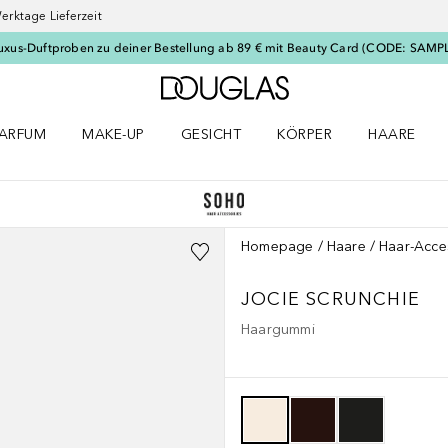
erktage Lieferzeit
uxus-Duftproben zu deiner Bestellung ab 89 € mit Beauty Card (CODE: SAMP
Zur Douglas Startseite
ARFUM
MAKE-UP
GESICHT
KÖRPER
HAARE
ffnen
arfum Menü öffnen
Make-up Menü öffnen
Gesicht Menü öffnen
Körper Menü öffnen
Haare Menü
Homepage
Haare
Haar-Acce
JOCIE SCRUNCHIE
Haargummi