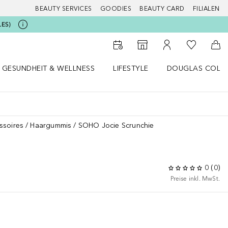
BEAUTY SERVICES
GOODIES
BEAUTY CARD
FILIALEN
LES)
Zu Meiner 
Zum Storefinder
Zu Meinem Kunde
Zum
GESUNDHEIT & WELLNESS
LIFESTYLE
DOUGLAS COLL
 öffnen
Gesundheit & Wellness Menü öffnen
Lifestyle Menü öffnen
Douglas Collecti
ssoires
Haargummis
SOHO Jocie Scrunchie
0
(
0
)
Preise inkl. MwSt.