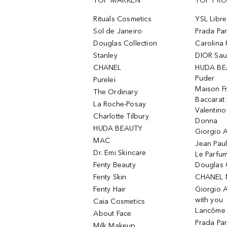
TOP MARKEN
TOP PR
Rituals Cosmetics
YSL Libre
Sol de Janeiro
Prada Pa
Douglas Collection
Carolina 
Stanley
DIOR Sa
CHANEL
HUDA BE
Puder
Purelei
Maison Fr
The Ordinary
Baccarat
La Roche-Posay
Valentin
Charlotte Tilbury
Donna
HUDA BEAUTY
Giorgio A
MAC
Jean Paul
Dr. Emi Skincare
Le Parfu
Fenty Beauty
Douglas 
Fenty Skin
CHANEL 
Fenty Hair
Giorgio 
with you
Caia Cosmetics
Lancôme L
About Face
Prada Pa
Milk Makeup