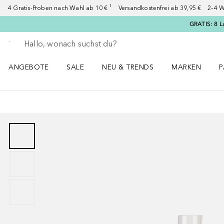
4 Gratis-Proben nach Wahl ab 10 € ¹ Versandkostenfrei ab 39,95 € 2–4 W
GRATIS: 8 L
Gehe zurück
Suche ausführen
ANGEBOTE
SALE
NEU & TRENDS
MARKEN
P
Angebote Menü öffnen
Sale Menü öffnen
NEU & TRENDS Menü öffnen
MARKEN Menü ö
P