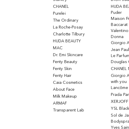
CHANEL
HUDA BE
Puder
Purelei
Maison Fr
The Ordinary
Baccarat
La Roche-Posay
Valentin
Charlotte Tilbury
Donna
HUDA BEAUTY
Giorgio A
MAC
Jean Paul
Dr. Emi Skincare
Le Parfu
Fenty Beauty
Douglas 
Fenty Skin
CHANEL 
Fenty Hair
Giorgio 
with you
Caia Cosmetics
Lancôme L
About Face
Prada Pa
Milk Makeup
XERJOFF 
ARMAF
YSL Blac
Transparent Lab
Sol de Ja
Bodyspr
Yves Sain