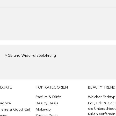
AGB und Widerrufsbelehrung
ODUKTE
TOP KATEGORIEN
BEAUTY TREND
Parfum & Düfte
Welcher Farbtyp 
radoxe
Beauty Deals
EdP, EdT & Co.:
die Unterschied
Herrera Good Girl
Make-up
Milien entfernen
uvage
Parfum-Deals