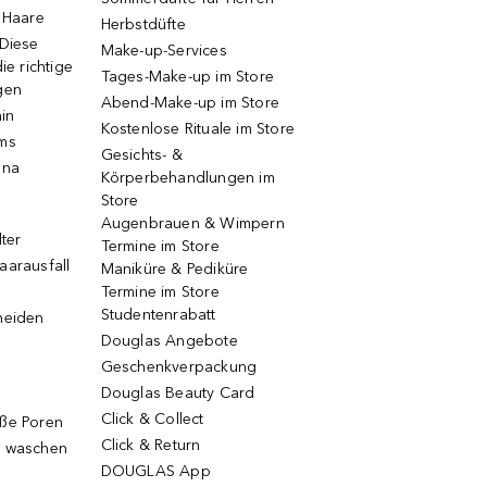
e Haare
Herbstdüfte
 Diese
Make-up-Services
ie richtige
Tages-Make-up im Store
gen
Abend-Make-up im Store
ain
Kostenlose Rituale im Store
ums
Gesichts- &
una
Körperbehandlungen im
Store
Augenbrauen & Wimpern
lter
Termine im Store
aarausfall
Maniküre & Pediküre
Termine im Store
Studentenrabatt
neiden
Douglas Angebote
Geschenkverpackung
Douglas Beauty Card
Click & Collect
oße Poren
Click & Return
g waschen
DOUGLAS App