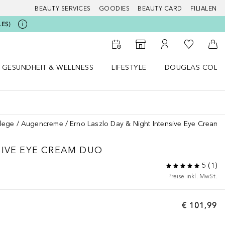
BEAUTY SERVICES
GOODIES
BEAUTY CARD
FILIALEN
LES)
Zu Meiner 
Zum Storefinder
Zu Meinem Kunde
Zum
GESUNDHEIT & WELLNESS
LIFESTYLE
DOUGLAS COLL
 öffnen
Gesundheit & Wellness Menü öffnen
Lifestyle Menü öffnen
Douglas Collecti
lege
Augencreme
Erno Laszlo Day & Night Intensive Eye Cream 
SIVE EYE CREAM DUO
5
(
1
)
Preise inkl. MwSt.
€ 101,99