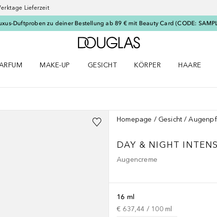
erktage Lieferzeit
uxus-Duftproben zu deiner Bestellung ab 89 € mit Beauty Card (CODE: SAMP
Zur Douglas Startseite
ARFUM
MAKE-UP
GESICHT
KÖRPER
HAARE
ffnen
arfum Menü öffnen
Make-up Menü öffnen
Gesicht Menü öffnen
Körper Menü öffnen
Haare Menü
Homepage
Gesicht
Augenpf
DAY & NIGHT INTEN
Augencreme
16 ml
€ 637,44
 / 
100
ml