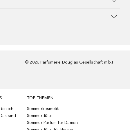
©
2026
Parfümerie Douglas Gesellschaft m.b.H.
S
TOP THEMEN
bin ich
Sommerkosmetik
 Das sind
Sommerdüfte
e
Sommer Parfum für Damen
Sommerdüfte für Herren