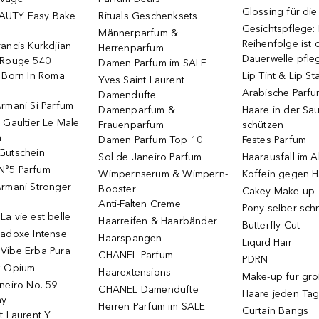
Glossing für di
AUTY Easy Bake
Rituals Geschenksets
Gesichtspflege:
Männerparfum &
Reihenfolge ist d
ancis Kurkdjian
Herrenparfum
Dauerwelle pfle
 Rouge 540
Damen Parfum im SALE
o Born In Roma
Lip Tint & Lip St
Yves Saint Laurent
Arabische Parf
Damendüfte
rmani Si Parfum
Damenparfum &
Haare in der Sa
 Gaultier Le Male
Frauenparfum
schützen
m
Damen Parfum Top 10
Festes Parfum
Gutschein
Sol de Janeiro Parfum
Haarausfall im A
N°5 Parfum
Wimpernserum & Wimpern-
Koffein gegen H
Armani Stronger
Booster
Cakey Make-up
Anti-Falten Creme
Pony selber sch
a vie est belle
Haarreifen & Haarbänder
Butterfly Cut
radoxe Intense
Haarspangen
Liquid Hair
Vibe Erba Pura
CHANEL Parfum
PDRN
k Opium
Haarextensions
Make-up für gr
neiro No. 59
CHANEL Damendüfte
Haare jeden Ta
ay
Herren Parfum im SALE
Curtain Bangs
t Laurent Y