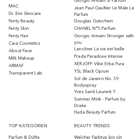
Giorgio Armani Si Parfum
MAC
Jean Paul Gaultier Le Male Le
Dr. Emi Skincare
Parfum
Fenty Beauty
Douglas Gutschein
Fenty Skin
CHANEL N°5 Parfum
Fenty Hair
Giorgio Armani Stronger with
you
Caia Cosmetics
Lancôme La vie est belle
About Face
Prada Paradoxe Intense
Milk Makeup
XERJOFF Vibe Erba Pura
ARMAF
YSL Black Opium
Transparent Lab
Sol de Janeiro No. 59
Bodyspray
Yves Saint Laurent Y
Summer Mink - Parfum by
Drake
Huda Beauty Parfum
TOP KATEGORIEN
BEAUTY TRENDS
Parfum & Düfte
Welcher Farbtyp bin ich