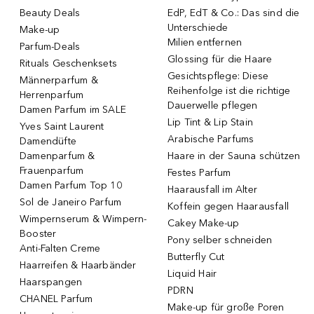
Beauty Deals
EdP, EdT & Co.: Das sind die
Unterschiede
Make-up
Milien entfernen
Parfum-Deals
Glossing für die Haare
Rituals Geschenksets
Gesichtspflege: Diese
Männerparfum &
Reihenfolge ist die richtige
Herrenparfum
Dauerwelle pflegen
Damen Parfum im SALE
Lip Tint & Lip Stain
Yves Saint Laurent
Arabische Parfums
Damendüfte
Damenparfum &
Haare in der Sauna schützen
Frauenparfum
Festes Parfum
Damen Parfum Top 10
Haarausfall im Alter
Sol de Janeiro Parfum
Koffein gegen Haarausfall
Wimpernserum & Wimpern-
Cakey Make-up
Booster
Pony selber schneiden
Anti-Falten Creme
Butterfly Cut
Haarreifen & Haarbänder
Liquid Hair
Haarspangen
PDRN
CHANEL Parfum
Make-up für große Poren