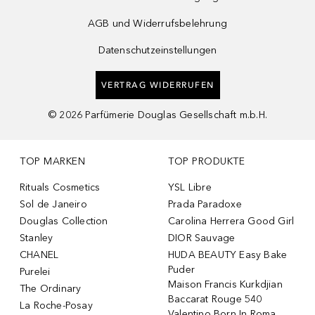
AGB und Widerrufsbelehrung
Datenschutzeinstellungen
VERTRAG WIDERRUFEN
©
2026
Parfümerie Douglas Gesellschaft m.b.H.
TOP MARKEN
TOP PRODUKTE
Rituals Cosmetics
YSL Libre
Sol de Janeiro
Prada Paradoxe
Douglas Collection
Carolina Herrera Good Girl
Stanley
DIOR Sauvage
CHANEL
HUDA BEAUTY Easy Bake
Puder
Purelei
Maison Francis Kurkdjian
The Ordinary
Baccarat Rouge 540
La Roche-Posay
Valentino Born In Roma