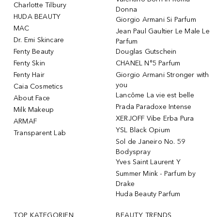
Charlotte Tilbury
Donna
HUDA BEAUTY
Giorgio Armani Si Parfum
MAC
Jean Paul Gaultier Le Male Le
Dr. Emi Skincare
Parfum
Fenty Beauty
Douglas Gutschein
Fenty Skin
CHANEL N°5 Parfum
Fenty Hair
Giorgio Armani Stronger with
you
Caia Cosmetics
Lancôme La vie est belle
About Face
Prada Paradoxe Intense
Milk Makeup
XERJOFF Vibe Erba Pura
ARMAF
YSL Black Opium
Transparent Lab
Sol de Janeiro No. 59
Bodyspray
Yves Saint Laurent Y
Summer Mink - Parfum by
Drake
Huda Beauty Parfum
TOP KATEGORIEN
BEAUTY TRENDS