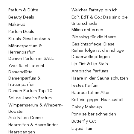
Parfum & Düfte
Welcher Farbtyp bin ich
Beauty Deals
EdP, EdT & Co.: Das sind die
Unterschiede
Make-up
Milien entfernen
Parfum-Deals
Glossing für die Haare
Rituals Geschenksets
Gesichtspflege: Diese
Männerparfum &
Reihenfolge ist die richtige
Herrenparfum
Dauerwelle pflegen
Damen Parfum im SALE
Lip Tint & Lip Stain
Yves Saint Laurent
Arabische Parfums
Damendüfte
Damenparfum &
Haare in der Sauna schützen
Frauenparfum
Festes Parfum
Damen Parfum Top 10
Haarausfall im Alter
Sol de Janeiro Parfum
Koffein gegen Haarausfall
Wimpernserum & Wimpern-
Cakey Make-up
Booster
Pony selber schneiden
Anti-Falten Creme
Butterfly Cut
Haarreifen & Haarbänder
Liquid Hair
Haarspangen