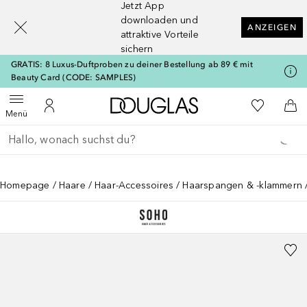
Jetzt App
[navigation.slideout.screenreader]
downloaden und
ANZEIGEN
attraktive Vorteile
sichern
GRATIS: 8 Luxus-Duftproben zu deiner Bestellung ab 89 € mit
Beauty Card (CODE: SAMPLES)
Zur Douglas Startseite
Zu Meiner 
Menü öffnen
Zu Meinem Kundenkonto
Zum
Menü
Gehe zurück
Suche ausführen
Homepage
Haare
Haar-Accessoires
Haarspangen & -klammern