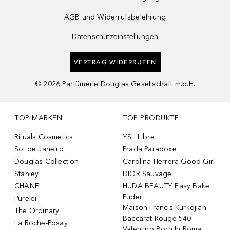
AGB und Widerrufsbelehrung
Datenschutzeinstellungen
VERTRAG WIDERRUFEN
©
2026
Parfümerie Douglas Gesellschaft m.b.H.
TOP MARKEN
TOP PRODUKTE
Rituals Cosmetics
YSL Libre
Sol de Janeiro
Prada Paradoxe
Douglas Collection
Carolina Herrera Good Girl
Stanley
DIOR Sauvage
CHANEL
HUDA BEAUTY Easy Bake
Puder
Purelei
Maison Francis Kurkdjian
The Ordinary
Baccarat Rouge 540
La Roche-Posay
Valentino Born In Roma