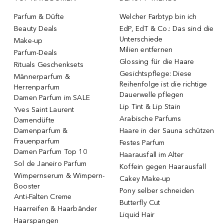
Parfum & Düfte
Welcher Farbtyp bin ich
Beauty Deals
EdP, EdT & Co.: Das sind die
Unterschiede
Make-up
Milien entfernen
Parfum-Deals
Glossing für die Haare
Rituals Geschenksets
Gesichtspflege: Diese
Männerparfum &
Reihenfolge ist die richtige
Herrenparfum
Dauerwelle pflegen
Damen Parfum im SALE
Lip Tint & Lip Stain
Yves Saint Laurent
Arabische Parfums
Damendüfte
Damenparfum &
Haare in der Sauna schützen
Frauenparfum
Festes Parfum
Damen Parfum Top 10
Haarausfall im Alter
Sol de Janeiro Parfum
Koffein gegen Haarausfall
Wimpernserum & Wimpern-
Cakey Make-up
Booster
Pony selber schneiden
Anti-Falten Creme
Butterfly Cut
Haarreifen & Haarbänder
Liquid Hair
Haarspangen