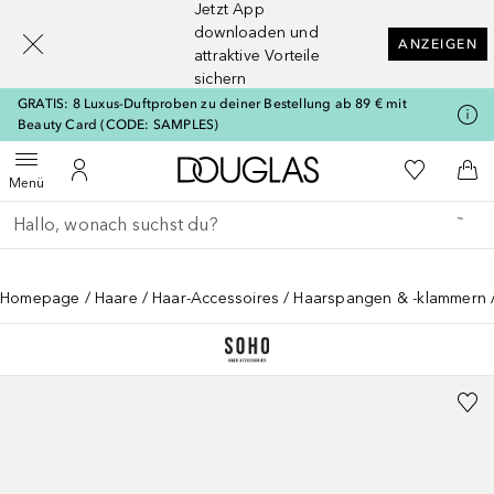
Jetzt App
[navigation.slideout.screenreader]
downloaden und
ANZEIGEN
attraktive Vorteile
sichern
GRATIS: 8 Luxus-Duftproben zu deiner Bestellung ab 89 € mit
Beauty Card (CODE: SAMPLES)
Zur Douglas Startseite
Zu Meiner 
Menü öffnen
Zu Meinem Kundenkonto
Zum
Menü
Gehe zurück
Suche ausführen
Homepage
Haare
Haar-Accessoires
Haarspangen & -klammern