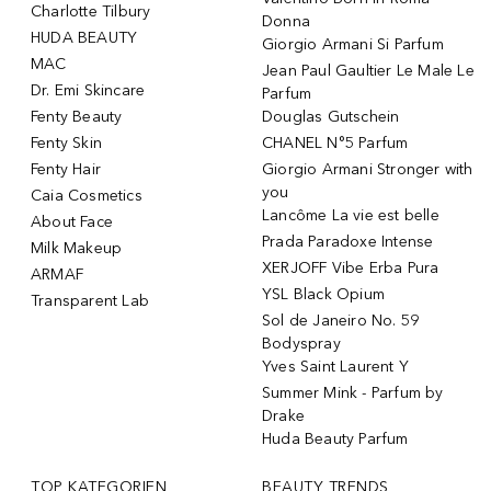
Charlotte Tilbury
Donna
HUDA BEAUTY
Giorgio Armani Si Parfum
MAC
Jean Paul Gaultier Le Male Le
Dr. Emi Skincare
Parfum
Fenty Beauty
Douglas Gutschein
Fenty Skin
CHANEL N°5 Parfum
Fenty Hair
Giorgio Armani Stronger with
you
Caia Cosmetics
Lancôme La vie est belle
About Face
Prada Paradoxe Intense
Milk Makeup
XERJOFF Vibe Erba Pura
ARMAF
YSL Black Opium
Transparent Lab
Sol de Janeiro No. 59
Bodyspray
Yves Saint Laurent Y
Summer Mink - Parfum by
Drake
Huda Beauty Parfum
TOP KATEGORIEN
BEAUTY TRENDS