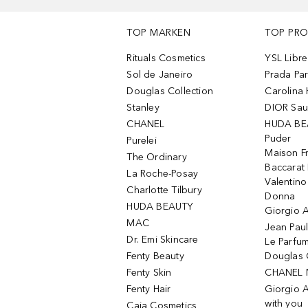
TOP MARKEN
TOP PR
Rituals Cosmetics
YSL Libre
Sol de Janeiro
Prada Pa
Douglas Collection
Carolina 
Stanley
DIOR Sa
CHANEL
HUDA BE
Puder
Purelei
Maison Fr
The Ordinary
Baccarat
La Roche-Posay
Valentin
Charlotte Tilbury
Donna
HUDA BEAUTY
Giorgio A
MAC
Jean Paul
Dr. Emi Skincare
Le Parfu
Fenty Beauty
Douglas 
Fenty Skin
CHANEL 
Fenty Hair
Giorgio 
with you
Caia Cosmetics