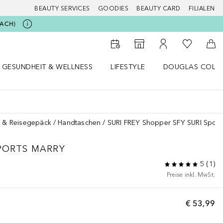
BEAUTY SERVICES
GOODIES
BEAUTY CARD
FILIALEN
BEACH)
Zu Meiner 
Zum Storefinder
Zu Meinem Kunde
Zum
GESUNDHEIT & WELLNESS
LIFESTYLE
DOUGLAS COLL
 öffnen
Gesundheit & Wellness Menü öffnen
Lifestyle Menü öffnen
Douglas Collecti
 & Reisegepäck
Handtaschen
SURI FREY Shopper SFY SURI Sport
SPORTS MARRY
5
(
1
)
Preise inkl. MwSt.
€ 53,99