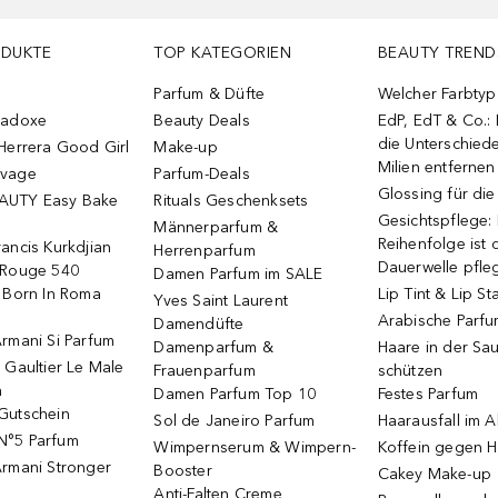
ODUKTE
TOP KATEGORIEN
BEAUTY TREND
Parfum & Düfte
Welcher Farbtyp 
radoxe
Beauty Deals
EdP, EdT & Co.:
die Unterschied
Herrera Good Girl
Make-up
Milien entfernen
uvage
Parfum-Deals
Glossing für di
AUTY Easy Bake
Rituals Geschenksets
Gesichtspflege:
Männerparfum &
Reihenfolge ist d
ancis Kurkdjian
Herrenparfum
Dauerwelle pfle
 Rouge 540
Damen Parfum im SALE
o Born In Roma
Lip Tint & Lip St
Yves Saint Laurent
Arabische Parf
Damendüfte
rmani Si Parfum
Damenparfum &
Haare in der Sa
 Gaultier Le Male
Frauenparfum
schützen
m
Damen Parfum Top 10
Festes Parfum
Gutschein
Sol de Janeiro Parfum
Haarausfall im A
N°5 Parfum
Wimpernserum & Wimpern-
Koffein gegen H
Armani Stronger
Booster
Cakey Make-up
Anti-Falten Creme