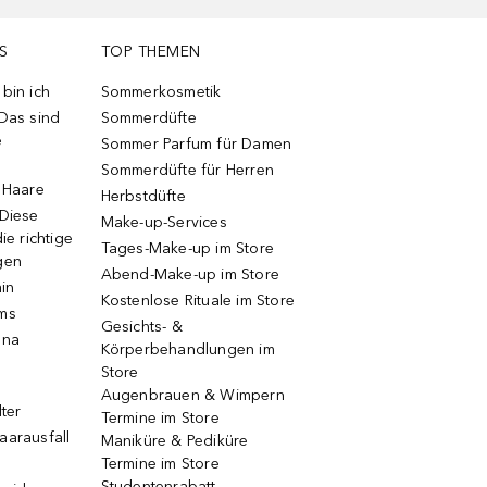
S
TOP THEMEN
bin ich
Sommerkosmetik
 Das sind
Sommerdüfte
e
Sommer Parfum für Damen
Sommerdüfte für Herren
e Haare
Herbstdüfte
 Diese
Make-up-Services
ie richtige
Tages-Make-up im Store
gen
Abend-Make-up im Store
ain
Kostenlose Rituale im Store
ums
Gesichts- &
una
Körperbehandlungen im
Store
Augenbrauen & Wimpern
lter
Termine im Store
aarausfall
Maniküre & Pediküre
Termine im Store
Studentenrabatt