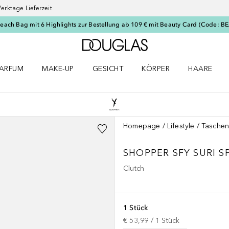
erktage Lieferzeit
Beach Bag mit 6 Highlights zur Bestellung ab 109 € mit Beauty Card (Code: 
Zur Douglas Startseite
ARFUM
MAKE-UP
GESICHT
KÖRPER
HAARE
ffnen
arfum Menü öffnen
Make-up Menü öffnen
Gesicht Menü öffnen
Körper Menü öffnen
Haare Menü
Homepage
Lifestyle
Taschen
SHOPPER SFY SURI 
Clutch
1 Stück
€ 53,99
 / 
1
Stück