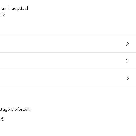
s am Hauptfach
atz
tage Lieferzeit
 €