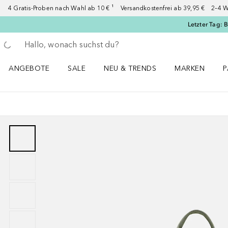
4 Gratis-Proben nach Wahl ab 10 € ¹ Versandkostenfrei ab 39,95 € 2–4 W
Letzter Tag: 
Gehe zurück
Suche ausführen
ANGEBOTE
SALE
NEU & TRENDS
MARKEN
P
Angebote Menü öffnen
Sale Menü öffnen
NEU & TRENDS Menü öffnen
MARKEN Menü ö
P