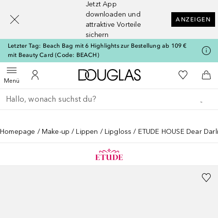
Jetzt App
[navigation.slideout.screenreader]
downloaden und
ANZEIGEN
attraktive Vorteile
sichern
Letzter Tag: Beach Bag mit 6 Highlights zur Bestellung ab 109 €
mit Beauty Card (Code: BEACH)
Zur Douglas Startseite
Zu Meiner 
Menü öffnen
Zu Meinem Kundenkonto
Zum
Menü
Gehe zurück
Suche ausführen
Homepage
Make-up
Lippen
Lipgloss
ETUDE HOUSE Dear Darli