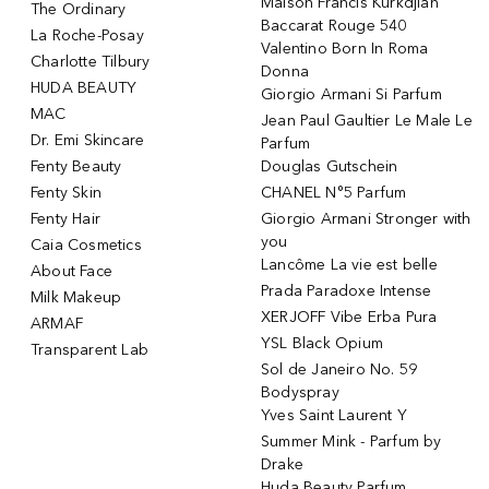
Maison Francis Kurkdjian
The Ordinary
Baccarat Rouge 540
La Roche-Posay
Valentino Born In Roma
Charlotte Tilbury
Donna
HUDA BEAUTY
Giorgio Armani Si Parfum
MAC
Jean Paul Gaultier Le Male Le
Dr. Emi Skincare
Parfum
Fenty Beauty
Douglas Gutschein
Fenty Skin
CHANEL N°5 Parfum
Fenty Hair
Giorgio Armani Stronger with
you
Caia Cosmetics
Lancôme La vie est belle
About Face
Prada Paradoxe Intense
Milk Makeup
XERJOFF Vibe Erba Pura
ARMAF
YSL Black Opium
Transparent Lab
Sol de Janeiro No. 59
Bodyspray
Yves Saint Laurent Y
Summer Mink - Parfum by
Drake
Huda Beauty Parfum