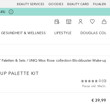
BEAUTY SERVICES
GOODIES
BEAUTY CARD
FILIALEN
LES)
Zu Meiner 
Zum Storefinder
Zu Meinem Kunde
Zum
GESUNDHEIT & WELLNESS
LIFESTYLE
DOUGLAS COLL
 öffnen
Gesundheit & Wellness Menü öffnen
Lifestyle Menü öffnen
Douglas Collecti
Paletten & Sets
UNIQ Miss Rose collection Blockbuster Make-up Pa
UP PALETTE KIT
0
(
0
)
Preise inkl. MwSt.
€ 39,99