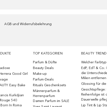
AGB und Widerrufsbelehrung
ODUKTE
TOP KATEGORIEN
BEAUTY TREND
Parfum & Düfte
Welcher Farbtyp 
radoxe
Beauty Deals
EdP, EdT & Co.:
die Unterschied
Herrera Good Girl
Make-up
Milien entfernen
uvage
Parfum-Deals
Glossing für di
AUTY Easy Bake
Rituals Geschenksets
Gesichtspflege:
Männerparfum &
Reihenfolge ist d
ancis Kurkdjian
Herrenparfum
Dauerwelle pfle
 Rouge 540
Damen Parfum im SALE
o Born In Roma
Lip Tint & Lip St
Yves Saint Laurent