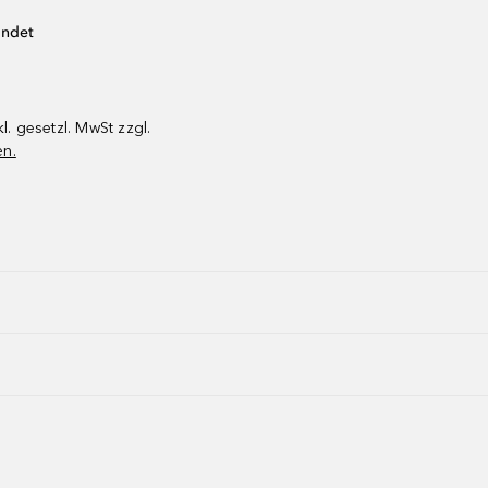
endet
kl. gesetzl. MwSt zzgl.
en.