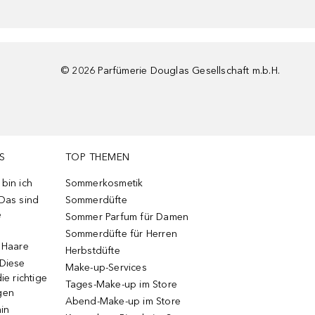
©
2026
Parfümerie Douglas Gesellschaft m.b.H.
S
TOP THEMEN
bin ich
Sommerkosmetik
 Das sind
Sommerdüfte
e
Sommer Parfum für Damen
Sommerdüfte für Herren
e Haare
Herbstdüfte
 Diese
Make-up-Services
ie richtige
Tages-Make-up im Store
gen
Abend-Make-up im Store
ain