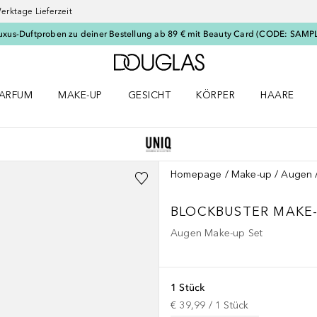
erktage Lieferzeit
uxus-Duftproben zu deiner Bestellung ab 89 € mit Beauty Card (CODE: SAMP
Zur Douglas Startseite
ARFUM
MAKE-UP
GESICHT
KÖRPER
HAARE
ffnen
arfum Menü öffnen
Make-up Menü öffnen
Gesicht Menü öffnen
Körper Menü öffnen
Haare Menü
Homepage
Make-up
Augen
BLOCKBUSTER MAKE-
Augen Make-up Set
1 Stück
€ 39,99
 / 
1
Stück