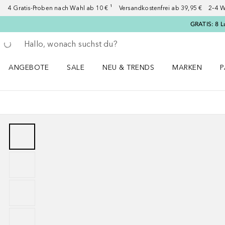
4 Gratis-Proben nach Wahl ab 10 € ¹ Versandkostenfrei ab 39,95 € 2–4 W
GRATIS: 8 L
Gehe zurück
Suche ausführen
ANGEBOTE
SALE
NEU & TRENDS
MARKEN
P
Angebote Menü öffnen
Sale Menü öffnen
NEU & TRENDS Menü öffnen
MARKEN Menü ö
P