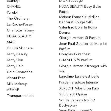
Stanley
DIOR Sauvage
CHANEL
HUDA BEAUTY Easy Bake
Puder
Purelei
Maison Francis Kurkdjian
The Ordinary
Baccarat Rouge 540
La Roche-Posay
Valentino Born In Roma
Charlotte Tilbury
Donna
HUDA BEAUTY
Giorgio Armani Si Parfum
MAC
Jean Paul Gaultier Le Male Le
Dr. Emi Skincare
Parfum
Fenty Beauty
Douglas Gutschein
Fenty Skin
CHANEL N°5 Parfum
Fenty Hair
Giorgio Armani Stronger with
you
Caia Cosmetics
Lancôme La vie est belle
About Face
Prada Paradoxe Intense
Milk Makeup
XERJOFF Vibe Erba Pura
ARMAF
YSL Black Opium
Transparent Lab
Sol de Janeiro No. 59
Bodyspray
Yves Saint Laurent Y