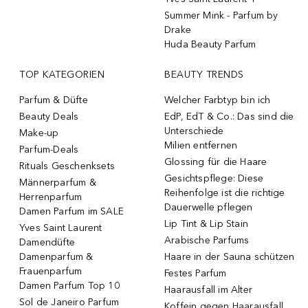
Summer Mink - Parfum by
Drake
Huda Beauty Parfum
TOP KATEGORIEN
BEAUTY TRENDS
Parfum & Düfte
Welcher Farbtyp bin ich
Beauty Deals
EdP, EdT & Co.: Das sind die
Unterschiede
Make-up
Milien entfernen
Parfum-Deals
Glossing für die Haare
Rituals Geschenksets
Gesichtspflege: Diese
Männerparfum &
Reihenfolge ist die richtige
Herrenparfum
Dauerwelle pflegen
Damen Parfum im SALE
Lip Tint & Lip Stain
Yves Saint Laurent
Arabische Parfums
Damendüfte
Damenparfum &
Haare in der Sauna schützen
Frauenparfum
Festes Parfum
Damen Parfum Top 10
Haarausfall im Alter
Sol de Janeiro Parfum
Koffein gegen Haarausfall