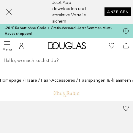
Jetzt App
[navigation.slideout.screenreader]
downloaden und
ANZEIGEN
attraktive Vorteile
sichern
-20 % Rabatt ohne Code + Gratis-Versand. Jetzt Sommer-Must-
Haves shoppen!
Zur Douglas Startseite
Zu Meiner 
Menü öffnen
Zu Meinem Kundenkonto
Zum
Menü
Gehe zurück
Suche ausführen
Homepage
Haare
Haar-Accessoires
Haarspangen & -klammern