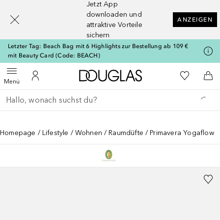
Jetzt App
[navigation.slideout.screenreader]
downloaden und
ANZEIGEN
attraktive Vorteile
sichern
Letzter Tag: Beach Bag mit 6 Highlights zur Bestellung ab 109 €
mit Beauty Card (Code: BEACH)
Zur Douglas Startseite
Zu Meiner 
Menü öffnen
Zu Meinem Kundenkonto
Zum
Menü
Gehe zurück
Suche ausführen
Homepage
Lifestyle
Wohnen
Raumdüfte
Primavera Yogaflow