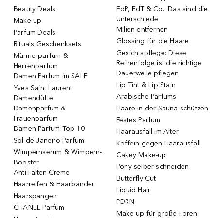
Beauty Deals
EdP, EdT & Co.: Das sind die
Unterschiede
Make-up
Milien entfernen
Parfum-Deals
Glossing für die Haare
Rituals Geschenksets
Gesichtspflege: Diese
Männerparfum &
Reihenfolge ist die richtige
Herrenparfum
Dauerwelle pflegen
Damen Parfum im SALE
Lip Tint & Lip Stain
Yves Saint Laurent
Arabische Parfums
Damendüfte
Damenparfum &
Haare in der Sauna schützen
Frauenparfum
Festes Parfum
Damen Parfum Top 10
Haarausfall im Alter
Sol de Janeiro Parfum
Koffein gegen Haarausfall
Wimpernserum & Wimpern-
Cakey Make-up
Booster
Pony selber schneiden
Anti-Falten Creme
Butterfly Cut
Haarreifen & Haarbänder
Liquid Hair
Haarspangen
PDRN
CHANEL Parfum
Make-up für große Poren