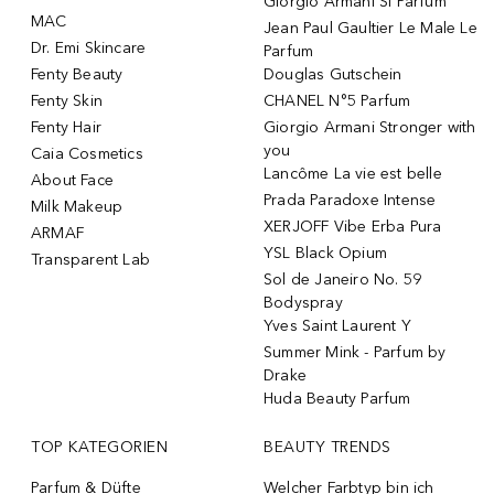
Giorgio Armani Si Parfum
MAC
Jean Paul Gaultier Le Male Le
Dr. Emi Skincare
Parfum
Fenty Beauty
Douglas Gutschein
Fenty Skin
CHANEL N°5 Parfum
Fenty Hair
Giorgio Armani Stronger with
you
Caia Cosmetics
Lancôme La vie est belle
About Face
Prada Paradoxe Intense
Milk Makeup
XERJOFF Vibe Erba Pura
ARMAF
YSL Black Opium
Transparent Lab
Sol de Janeiro No. 59
Bodyspray
Yves Saint Laurent Y
Summer Mink - Parfum by
Drake
Huda Beauty Parfum
TOP KATEGORIEN
BEAUTY TRENDS
Parfum & Düfte
Welcher Farbtyp bin ich