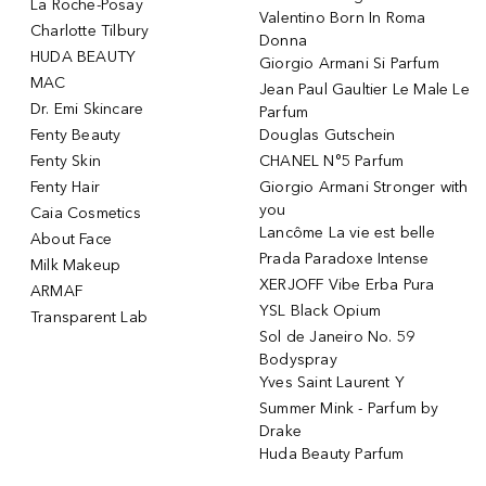
La Roche-Posay
Valentino Born In Roma
Charlotte Tilbury
Donna
HUDA BEAUTY
Giorgio Armani Si Parfum
MAC
Jean Paul Gaultier Le Male Le
Dr. Emi Skincare
Parfum
Fenty Beauty
Douglas Gutschein
Fenty Skin
CHANEL N°5 Parfum
Fenty Hair
Giorgio Armani Stronger with
you
Caia Cosmetics
Lancôme La vie est belle
About Face
Prada Paradoxe Intense
Milk Makeup
XERJOFF Vibe Erba Pura
ARMAF
YSL Black Opium
Transparent Lab
Sol de Janeiro No. 59
Bodyspray
Yves Saint Laurent Y
Summer Mink - Parfum by
Drake
Huda Beauty Parfum