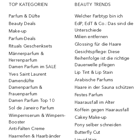
TOP KATEGORIEN
BEAUTY TRENDS
Parfum & Düfte
Welcher Farbtyp bin ich
Beauty Deals
EdP, EdT & Co.: Das sind die
Unterschiede
Make-up
Milien entfernen
Parfum-Deals
Glossing für die Haare
Rituals Geschenksets
Gesichtspflege: Diese
Männerparfum &
Reihenfolge ist die richtige
Herrenparfum
Dauerwelle pflegen
Damen Parfum im SALE
Lip Tint & Lip Stain
Yves Saint Laurent
Arabische Parfums
Damendüfte
Damenparfum &
Haare in der Sauna schützen
Frauenparfum
Festes Parfum
Damen Parfum Top 10
Haarausfall im Alter
Sol de Janeiro Parfum
Koffein gegen Haarausfall
Wimpernserum & Wimpern-
Cakey Make-up
Booster
Pony selber schneiden
Anti-Falten Creme
Butterfly Cut
Haarreifen & Haarbänder
Liquid Hair