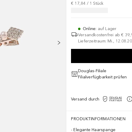
€ 17,84
 / 
1
Stück
Online
:
auf Lager
Versandkostenfrei ab
€ 39,
Lieferzeitraum: Mi., 12.08.20
Douglas-Filiale
Filialverfügbarkeit prüfen
Versand durch
PRODUKTINFORMATIONEN
Elegante Haarspange