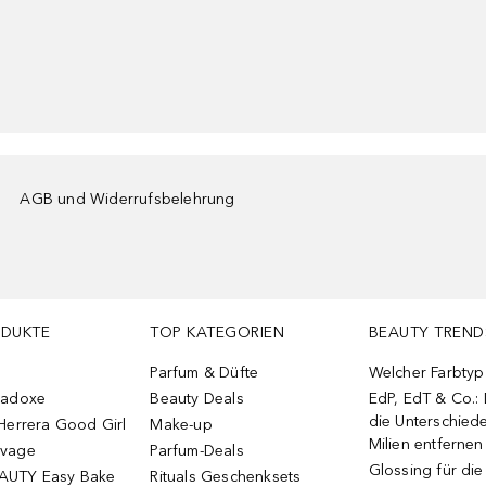
AGB und Widerrufsbelehrung
ODUKTE
TOP KATEGORIEN
BEAUTY TREND
Parfum & Düfte
Welcher Farbtyp 
radoxe
Beauty Deals
EdP, EdT & Co.:
die Unterschied
Herrera Good Girl
Make-up
Milien entfernen
uvage
Parfum-Deals
Glossing für di
AUTY Easy Bake
Rituals Geschenksets