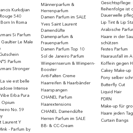
Gesichtspflege:
Männerparfum &
Reihenfolge ist d
ancis Kurkdjian
Herrenparfum
Dauerwelle pfle
 Rouge 540
Damen Parfum im SALE
o Born In Roma
Lip Tint & Lip St
Yves Saint Laurent
Arabische Parf
Damendüfte
rmani Si Parfum
Damenparfum &
Haare in der Sa
 Gaultier Le Male
Frauenparfum
schützen
m
Damen Parfum Top 10
Festes Parfum
Gutschein
Sol de Janeiro Parfum
Haarausfall im A
N°5 Parfum
Wimpernserum & Wimpern-
Koffein gegen H
Armani Stronger
Booster
Cakey Make-up
Anti-Falten Creme
Pony selber sch
a vie est belle
Haarreifen & Haarbänder
Butterfly Cut
radoxe Intense
Haarspangen
Liquid Hair
Vibe Erba Pura
CHANEL Parfum
PDRN
k Opium
Haarextensions
Make-up für gr
neiro No. 59
CHANEL Damendüfte
Haare jeden Ta
ay
Herren Parfum im SALE
Curtain Bangs
t Laurent Y
BB- & CC-Cream
ink - Parfum by