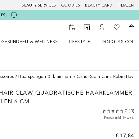
BEAUTY SERVICES
GOODIES
BEAUTY CARD
FILIALEN
LES)
Zu Meiner 
Zum Storefinder
Zu Meinem Kunde
Zum
GESUNDHEIT & WELLNESS
LIFESTYLE
DOUGLAS COLL
 öffnen
Gesundheit & Wellness Menü öffnen
Lifestyle Menü öffnen
Douglas Collecti
ssoires
Haarspangen & -klammern
Chris Rubin Chris Rubin Haven
N HAIR CLAW QUADRATISCHE HAARKLAMMER
RLEN 6 CM
0
(
0
)
Preise inkl. MwSt.
€ 17,84