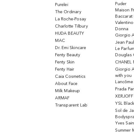
Puder
Purelei
Maison Fr
The Ordinary
Baccarat
La Roche-Posay
Valentin
Charlotte Tilbury
Donna
HUDA BEAUTY
Giorgio A
MAC
Jean Paul
Dr. Emi Skincare
Le Parfu
Fenty Beauty
Douglas 
Fenty Skin
CHANEL 
Fenty Hair
Giorgio 
with you
Caia Cosmetics
Lancôme L
About Face
Prada Pa
Milk Makeup
XERJOFF 
ARMAF
YSL Blac
Transparent Lab
Sol de Ja
Bodyspr
Yves Sain
Summer M