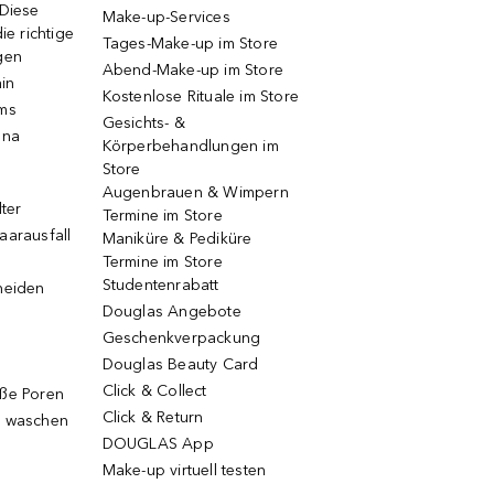
 Diese
Make-up-Services
ie richtige
Tages-Make-up im Store
gen
Abend-Make-up im Store
ain
Kostenlose Rituale im Store
ums
Gesichts- &
una
Körperbehandlungen im
Store
Augenbrauen & Wimpern
lter
Termine im Store
aarausfall
Maniküre & Pediküre
Termine im Store
Studentenrabatt
neiden
Douglas Angebote
Geschenkverpackung
Douglas Beauty Card
Click & Collect
oße Poren
Click & Return
g waschen
DOUGLAS App
Make-up virtuell testen