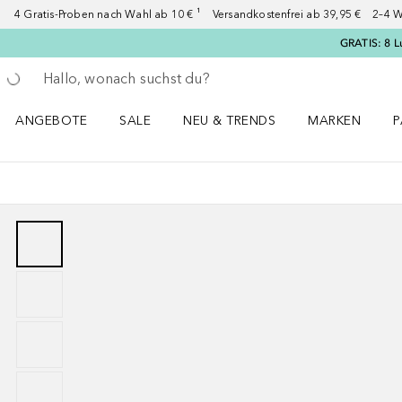
4 Gratis-Proben nach Wahl ab 10 € ¹ Versandkostenfrei ab 39,95 € 2–4 W
GRATIS: 8 L
Gehe zurück
Suche ausführen
ANGEBOTE
SALE
NEU & TRENDS
MARKEN
P
Angebote Menü öffnen
Sale Menü öffnen
NEU & TRENDS Menü öffnen
MARKEN Menü ö
P