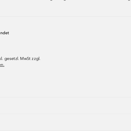
endet
kl. gesetzl. MwSt zzgl.
en.