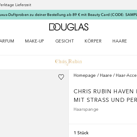
erktage Lieferzeit
uxus-Duftproben zu deiner Bestellung ab 89 € mit Beauty Card (CODE: SAMP
Zur Douglas Startseite
ARFUM
MAKE-UP
GESICHT
KÖRPER
HAARE
ffnen
arfum Menü öffnen
Make-up Menü öffnen
Gesicht Menü öffnen
Körper Menü öffnen
Haare Menü
Homepage
Haare
Haar-Acce
CHRIS RUBIN HAVE
MIT STRASS UND PE
Haarspange
1 Stück