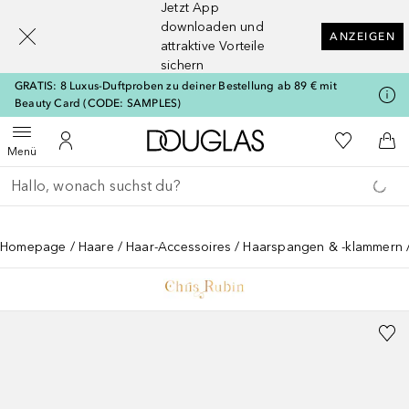
Jetzt App
[navigation.slideout.screenreader]
downloaden und
ANZEIGEN
attraktive Vorteile
sichern
GRATIS: 8 Luxus-Duftproben zu deiner Bestellung ab 89 € mit
Beauty Card (CODE: SAMPLES)
Zur Douglas Startseite
Zu Meiner 
Menü öffnen
Zu Meinem Kundenkonto
Zum
Menü
Gehe zurück
Suche ausführen
Homepage
Haare
Haar-Accessoires
Haarspangen & -klammern