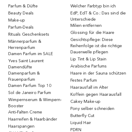
Parfum & Düfte
Welcher Farbtyp bin ich
Beauty Deals
EdP, EdT & Co.: Das sind die
Unterschiede
Make-up
Milien entfernen
Parfum-Deals
Glossing für die Haare
Rituals Geschenksets
Gesichtspflege: Diese
Männerparfum &
Reihenfolge ist die richtige
Herrenparfum
Dauerwelle pflegen
Damen Parfum im SALE
Lip Tint & Lip Stain
Yves Saint Laurent
Arabische Parfums
Damendüfte
Damenparfum &
Haare in der Sauna schützen
Frauenparfum
Festes Parfum
Damen Parfum Top 10
Haarausfall im Alter
Sol de Janeiro Parfum
Koffein gegen Haarausfall
Wimpernserum & Wimpern-
Cakey Make-up
Booster
Pony selber schneiden
Anti-Falten Creme
Butterfly Cut
Haarreifen & Haarbänder
Liquid Hair
Haarspangen
PDRN