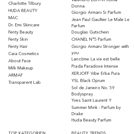
Charlotte Tilbury
Donna
HUDA BEAUTY
Giorgio Armani Si Parfum
MAC
Jean Paul Gaultier Le Male Le
Dr. Emi Skincare
Parfum
Fenty Beauty
Douglas Gutschein
Fenty Skin
CHANEL N°5 Parfum
Fenty Hair
Giorgio Armani Stronger with
you
Caia Cosmetics
Lancôme La vie est belle
About Face
Prada Paradoxe Intense
Milk Makeup
XERJOFF Vibe Erba Pura
ARMAF
YSL Black Opium
Transparent Lab
Sol de Janeiro No. 59
Bodyspray
Yves Saint Laurent Y
Summer Mink - Parfum by
Drake
Huda Beauty Parfum
TOP KATEGORIEN
BEAUTY TRENDS