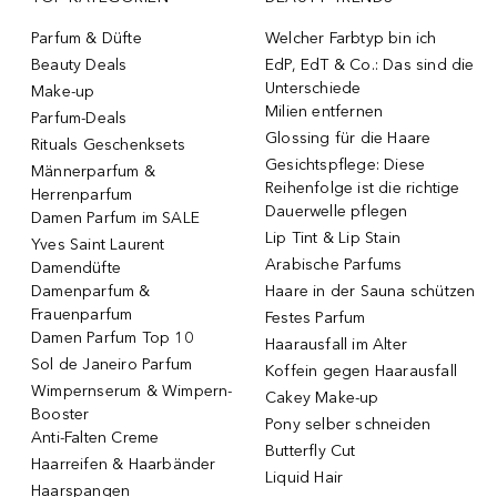
Parfum & Düfte
Welcher Farbtyp bin ich
Beauty Deals
EdP, EdT & Co.: Das sind die
Unterschiede
Make-up
Milien entfernen
Parfum-Deals
Glossing für die Haare
Rituals Geschenksets
Gesichtspflege: Diese
Männerparfum &
Reihenfolge ist die richtige
Herrenparfum
Dauerwelle pflegen
Damen Parfum im SALE
Lip Tint & Lip Stain
Yves Saint Laurent
Arabische Parfums
Damendüfte
Damenparfum &
Haare in der Sauna schützen
Frauenparfum
Festes Parfum
Damen Parfum Top 10
Haarausfall im Alter
Sol de Janeiro Parfum
Koffein gegen Haarausfall
Wimpernserum & Wimpern-
Cakey Make-up
Booster
Pony selber schneiden
Anti-Falten Creme
Butterfly Cut
Haarreifen & Haarbänder
Liquid Hair
Haarspangen