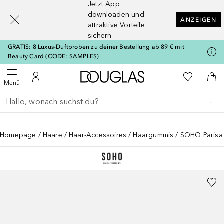
Jetzt App
[navigation.slideout.screenreader]
downloaden und
ANZEIGEN
attraktive Vorteile
sichern
GRATIS: 8 Luxus-Duftproben zu deiner Bestellung ab 89 € mit
Beauty Card (CODE: SAMPLES)
Zur Douglas Startseite
Zu Meiner 
Menü öffnen
Zu Meinem Kundenkonto
Zum
Menü
Gehe zurück
Suche ausführen
Homepage
Haare
Haar-Accessoires
Haargummis
SOHO Parisa