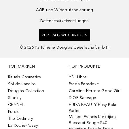
AGB und Widerrufsbelehrung
Datenschutzeinstellungen
VERTRAG WIDERRUFEN
©
2026
Parfümerie Douglas Gesellschaft m.b.H.
TOP MARKEN
TOP PRODUKTE
Rituals Cosmetics
YSL Libre
Sol de Janeiro
Prada Paradoxe
Douglas Collection
Carolina Herrera Good Girl
Stanley
DIOR Sauvage
CHANEL
HUDA BEAUTY Easy Bake
Puder
Purelei
Maison Francis Kurkdjian
The Ordinary
Baccarat Rouge 540
La Roche-Posay
Valentino Born In Roma