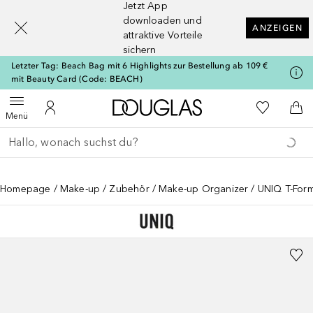
Jetzt App
[navigation.slideout.screenreader]
downloaden und
ANZEIGEN
attraktive Vorteile
sichern
Letzter Tag: Beach Bag mit 6 Highlights zur Bestellung ab 109 €
mit Beauty Card (Code: BEACH)
Zur Douglas Startseite
Zu Meiner 
Menü öffnen
Zu Meinem Kundenkonto
Zum
Menü
Gehe zurück
Suche ausführen
Homepage
Make-up
Zubehör
Make-up Organizer
UNIQ T-For