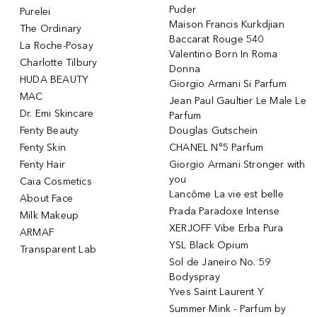
Puder
Purelei
Maison Francis Kurkdjian
The Ordinary
Baccarat Rouge 540
La Roche-Posay
Valentino Born In Roma
Charlotte Tilbury
Donna
HUDA BEAUTY
Giorgio Armani Si Parfum
MAC
Jean Paul Gaultier Le Male Le
Dr. Emi Skincare
Parfum
Fenty Beauty
Douglas Gutschein
Fenty Skin
CHANEL N°5 Parfum
Fenty Hair
Giorgio Armani Stronger with
you
Caia Cosmetics
Lancôme La vie est belle
About Face
Prada Paradoxe Intense
Milk Makeup
XERJOFF Vibe Erba Pura
ARMAF
YSL Black Opium
Transparent Lab
Sol de Janeiro No. 59
Bodyspray
Yves Saint Laurent Y
Summer Mink - Parfum by