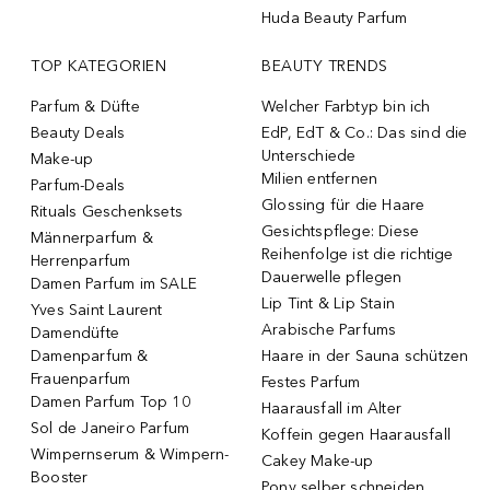
Huda Beauty Parfum
TOP KATEGORIEN
BEAUTY TRENDS
Parfum & Düfte
Welcher Farbtyp bin ich
Beauty Deals
EdP, EdT & Co.: Das sind die
Unterschiede
Make-up
Milien entfernen
Parfum-Deals
Glossing für die Haare
Rituals Geschenksets
Gesichtspflege: Diese
Männerparfum &
Reihenfolge ist die richtige
Herrenparfum
Dauerwelle pflegen
Damen Parfum im SALE
Lip Tint & Lip Stain
Yves Saint Laurent
Arabische Parfums
Damendüfte
Damenparfum &
Haare in der Sauna schützen
Frauenparfum
Festes Parfum
Damen Parfum Top 10
Haarausfall im Alter
Sol de Janeiro Parfum
Koffein gegen Haarausfall
Wimpernserum & Wimpern-
Cakey Make-up
Booster
Pony selber schneiden