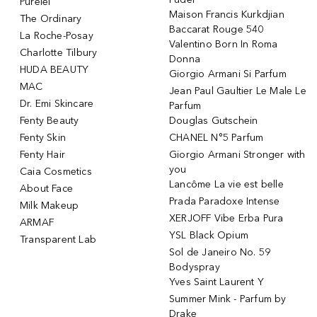
Purelei
Maison Francis Kurkdjian
The Ordinary
Baccarat Rouge 540
La Roche-Posay
Valentino Born In Roma
Charlotte Tilbury
Donna
HUDA BEAUTY
Giorgio Armani Si Parfum
MAC
Jean Paul Gaultier Le Male Le
Dr. Emi Skincare
Parfum
Fenty Beauty
Douglas Gutschein
Fenty Skin
CHANEL N°5 Parfum
Fenty Hair
Giorgio Armani Stronger with
you
Caia Cosmetics
Lancôme La vie est belle
About Face
Prada Paradoxe Intense
Milk Makeup
XERJOFF Vibe Erba Pura
ARMAF
YSL Black Opium
Transparent Lab
Sol de Janeiro No. 59
Bodyspray
Yves Saint Laurent Y
Summer Mink - Parfum by
Drake