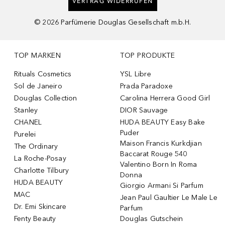
VERTRAG WIDERRUFEN
©
2026
Parfümerie Douglas Gesellschaft m.b.H.
TOP MARKEN
TOP PRODUKTE
Rituals Cosmetics
YSL Libre
Sol de Janeiro
Prada Paradoxe
Douglas Collection
Carolina Herrera Good Girl
Stanley
DIOR Sauvage
CHANEL
HUDA BEAUTY Easy Bake
Puder
Purelei
Maison Francis Kurkdjian
The Ordinary
Baccarat Rouge 540
La Roche-Posay
Valentino Born In Roma
Charlotte Tilbury
Donna
HUDA BEAUTY
Giorgio Armani Si Parfum
MAC
Jean Paul Gaultier Le Male Le
Dr. Emi Skincare
Parfum
Fenty Beauty
Douglas Gutschein