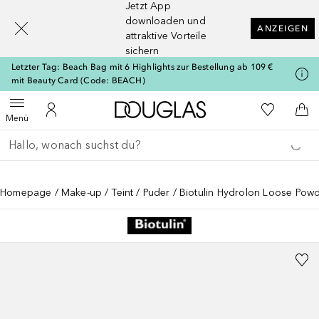
Jetzt App
[navigation.slideout.screenreader]
downloaden und
ANZEIGEN
attraktive Vorteile
sichern
Letzter Tag: Beach Bag mit 6 Highlights zur Bestellung ab 109 €
mit Beauty Card (Code: BEACH)
Zur Douglas Startseite
Zu Meiner 
Menü öffnen
Zu Meinem Kundenkonto
Zum
Menü
Gehe zurück
Suche ausführen
Homepage
Make-up
Teint
Puder
Biotulin Hydrolon Loose Pow