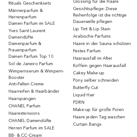
Glossing für die Haare
Rituals Geschenksets
Gesichtspflege: Diese
Männerparfum &
Reihenfolge ist die richtige
Herrenparfum
Dauerwelle pflegen
Damen Parfum im SALE
Lip Tint & Lip Stain
Yves Saint Laurent
Arabische Parfums
Damendüfte
Damenparfum &
Haare in der Sauna schützen
Frauenparfum
Festes Parfum
Damen Parfum Top 10
Haarausfall im Alter
Sol de Janeiro Parfum
Koffein gegen Haarausfall
Wimpernserum & Wimpern-
Cakey Make-up
Booster
Pony selber schneiden
Anti-Falten Creme
Butterfly Cut
Haarreifen & Haarbänder
Liquid Hair
Haarspangen
PDRN
CHANEL Parfum
Make-up für große Poren
Haarextensions
Haare jeden Tag waschen
CHANEL Damendüfte
Curtain Bangs
Herren Parfum im SALE
BB- & CC-Cream