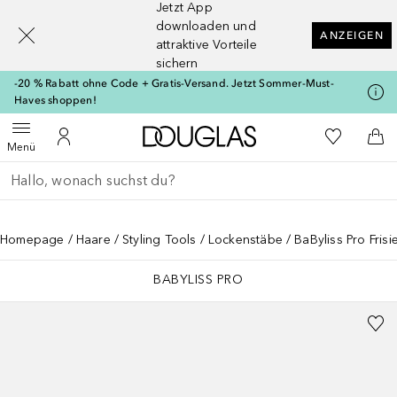
Jetzt App
[navigation.slideout.screenreader]
downloaden und
ANZEIGEN
attraktive Vorteile
sichern
-20 % Rabatt ohne Code + Gratis-Versand. Jetzt Sommer-Must-
Haves shoppen!
Zur Douglas Startseite
Zu Meiner 
Menü öffnen
Zu Meinem Kundenkonto
Zum
Menü
Gehe zurück
Suche ausführen
Homepage
Haare
Styling Tools
Lockenstäbe
BaByliss Pro Frisi
BABYLISS PRO