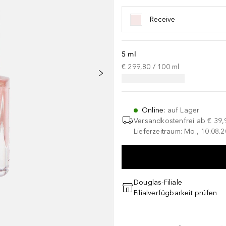
Receive
5 ml
€ 299,80
 / 
100
ml
Online
:
auf Lager
Versandkostenfrei ab
€ 39,
Lieferzeitraum: Mo., 10.08.2
Douglas-Filiale
Filialverfügbarkeit prüfen