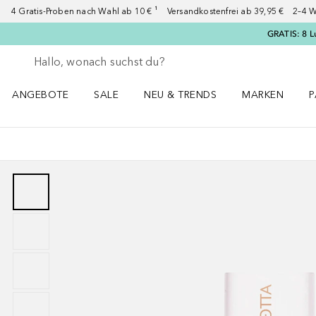
4 Gratis-Proben nach Wahl ab 10 € ¹ Versandkostenfrei ab 39,95 € 2–4 W
GRATIS: 8 L
Gehe zurück
Suche ausführen
ANGEBOTE
SALE
NEU & TRENDS
MARKEN
P
Angebote Menü öffnen
Sale Menü öffnen
NEU & TRENDS Menü öffnen
MARKEN Menü ö
P