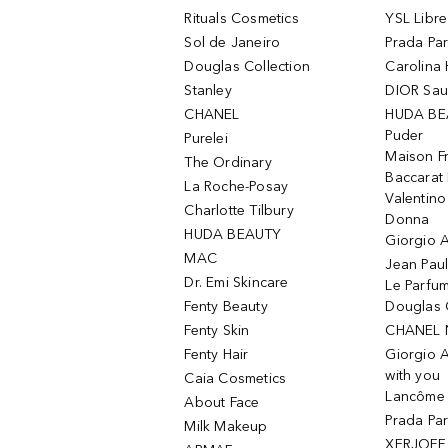
Rituals Cosmetics
YSL Libre
Sol de Janeiro
Prada Pa
Douglas Collection
Carolina 
Stanley
DIOR Sa
CHANEL
HUDA BE
Puder
Purelei
Maison Fr
The Ordinary
Baccarat
La Roche-Posay
Valentin
Charlotte Tilbury
Donna
HUDA BEAUTY
Giorgio A
MAC
Jean Paul
Dr. Emi Skincare
Le Parfu
Fenty Beauty
Douglas 
Fenty Skin
CHANEL 
Fenty Hair
Giorgio 
with you
Caia Cosmetics
Lancôme L
About Face
Prada Pa
Milk Makeup
XERJOFF 