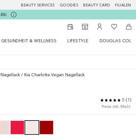
BEAUTY SERVICES
GOODIES
BEAUTY CARD
FILIALEN
LES)
Zu Meiner 
Zum Storefinder
Zu Meinem Kunde
Zum
GESUNDHEIT & WELLNESS
LIFESTYLE
DOUGLAS COLL
 öffnen
Gesundheit & Wellness Menü öffnen
Lifestyle Menü öffnen
Douglas Collecti
Nagellack
Kia Charlotta Vegan Nagellack
5
(
1
)
Preise inkl. MwSt.