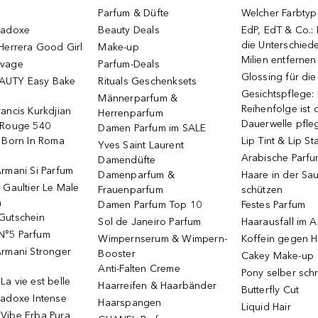
Parfum & Düfte
Welcher Farbtyp 
radoxe
Beauty Deals
EdP, EdT & Co.:
die Unterschied
Herrera Good Girl
Make-up
Milien entfernen
uvage
Parfum-Deals
Glossing für di
AUTY Easy Bake
Rituals Geschenksets
Gesichtspflege:
Männerparfum &
Reihenfolge ist d
ancis Kurkdjian
Herrenparfum
Dauerwelle pfle
 Rouge 540
Damen Parfum im SALE
o Born In Roma
Lip Tint & Lip St
Yves Saint Laurent
Arabische Parf
Damendüfte
rmani Si Parfum
Damenparfum &
Haare in der Sa
 Gaultier Le Male
Frauenparfum
schützen
m
Damen Parfum Top 10
Festes Parfum
Gutschein
Sol de Janeiro Parfum
Haarausfall im A
N°5 Parfum
Wimpernserum & Wimpern-
Koffein gegen H
Armani Stronger
Booster
Cakey Make-up
Anti-Falten Creme
Pony selber sch
a vie est belle
Haarreifen & Haarbänder
Butterfly Cut
radoxe Intense
Haarspangen
Liquid Hair
Vibe Erba Pura