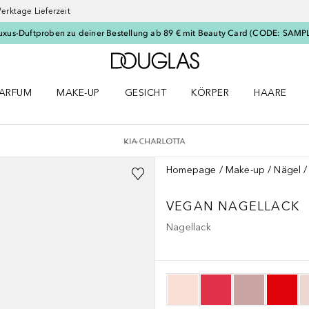
erktage Lieferzeit
uxus-Duftproben zu deiner Bestellung ab 89 € mit Beauty Card (CODE: SAMP
Zur Douglas Startseite
ARFUM
MAKE-UP
GESICHT
KÖRPER
HAARE
ffnen
arfum Menü öffnen
Make-up Menü öffnen
Gesicht Menü öffnen
Körper Menü öffnen
Haare Menü
Homepage
Make-up
Nägel
VEGAN NAGELLACK
Nagellack