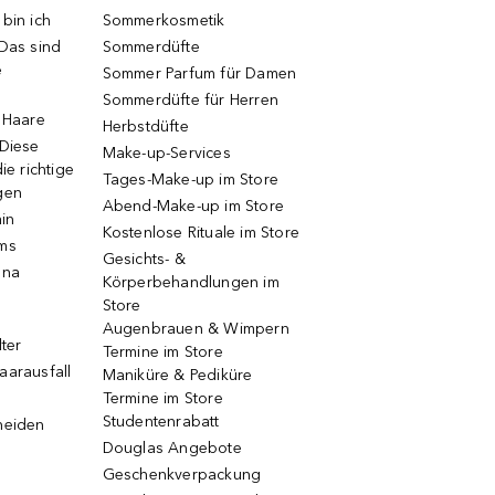
bin ich
Sommerkosmetik
 Das sind
Sommerdüfte
e
Sommer Parfum für Damen
Sommerdüfte für Herren
e Haare
Herbstdüfte
 Diese
Make-up-Services
ie richtige
Tages-Make-up im Store
gen
Abend-Make-up im Store
ain
Kostenlose Rituale im Store
ums
Gesichts- &
una
Körperbehandlungen im
Store
Augenbrauen & Wimpern
lter
Termine im Store
aarausfall
Maniküre & Pediküre
Termine im Store
Studentenrabatt
neiden
Douglas Angebote
Geschenkverpackung