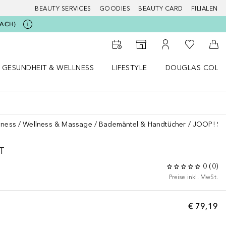
BEAUTY SERVICES
GOODIES
BEAUTY CARD
FILIALEN
BEACH)
Zu Meiner 
Zum Storefinder
Zu Meinem Kunde
Zum
GESUNDHEIT & WELLNESS
LIFESTYLE
DOUGLAS COLL
 öffnen
Gesundheit & Wellness Menü öffnen
Lifestyle Menü öffnen
Douglas Collecti
lness
Wellness & Massage
Bademäntel & Handtücher
JOOP! Sa
T
0
(
0
)
Preise inkl. MwSt.
€ 79,19