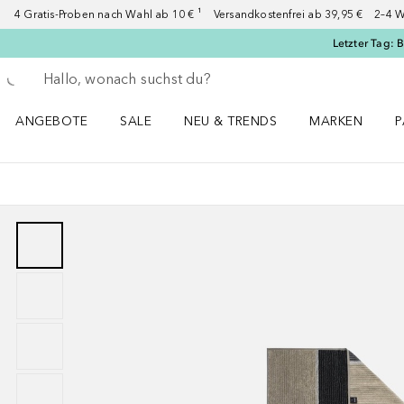
4 Gratis-Proben nach Wahl ab 10 € ¹ Versandkostenfrei ab 39,95 € 2–4 W
Letzter Tag: 
Gehe zurück
Suche ausführen
ANGEBOTE
SALE
NEU & TRENDS
MARKEN
P
Angebote Menü öffnen
Sale Menü öffnen
NEU & TRENDS Menü öffnen
MARKEN Menü ö
P