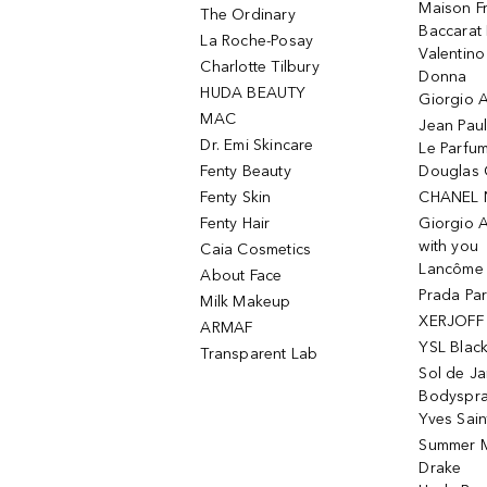
Maison Fr
The Ordinary
Baccarat
La Roche-Posay
Valentin
Charlotte Tilbury
Donna
HUDA BEAUTY
Giorgio A
MAC
Jean Paul
Dr. Emi Skincare
Le Parfu
Fenty Beauty
Douglas 
Fenty Skin
CHANEL 
Fenty Hair
Giorgio 
with you
Caia Cosmetics
Lancôme L
About Face
Prada Pa
Milk Makeup
XERJOFF 
ARMAF
YSL Blac
Transparent Lab
Sol de Ja
Bodyspr
Yves Sain
Summer M
Drake