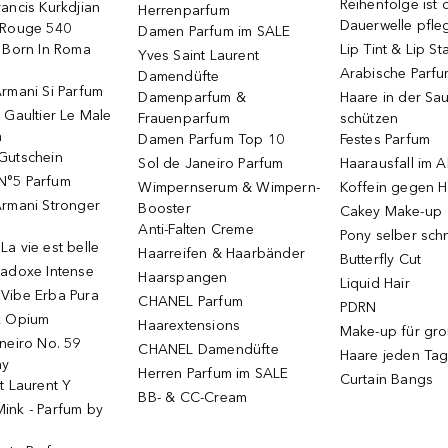
Reihenfolge ist d
ancis Kurkdjian
Herrenparfum
Dauerwelle pfle
 Rouge 540
Damen Parfum im SALE
o Born In Roma
Lip Tint & Lip St
Yves Saint Laurent
Arabische Parf
Damendüfte
rmani Si Parfum
Damenparfum &
Haare in der Sa
 Gaultier Le Male
Frauenparfum
schützen
m
Damen Parfum Top 10
Festes Parfum
Gutschein
Sol de Janeiro Parfum
Haarausfall im A
N°5 Parfum
Wimpernserum & Wimpern-
Koffein gegen H
Armani Stronger
Booster
Cakey Make-up
Anti-Falten Creme
Pony selber sch
a vie est belle
Haarreifen & Haarbänder
Butterfly Cut
radoxe Intense
Haarspangen
Liquid Hair
Vibe Erba Pura
CHANEL Parfum
PDRN
k Opium
Haarextensions
Make-up für gr
neiro No. 59
CHANEL Damendüfte
Haare jeden Ta
ay
Herren Parfum im SALE
Curtain Bangs
t Laurent Y
BB- & CC-Cream
ink - Parfum by