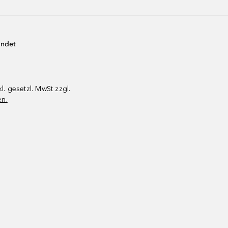
endet
kl. gesetzl. MwSt zzgl.
en.