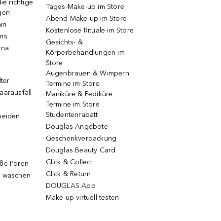
ie richtige
Tages-Make-up im Store
gen
Abend-Make-up im Store
ain
Kostenlose Rituale im Store
ums
Gesichts- &
una
Körperbehandlungen im
Store
Augenbrauen & Wimpern
lter
Termine im Store
aarausfall
Maniküre & Pediküre
Termine im Store
Studentenrabatt
neiden
Douglas Angebote
Geschenkverpackung
Douglas Beauty Card
Click & Collect
oße Poren
Click & Return
g waschen
DOUGLAS App
Make-up virtuell testen