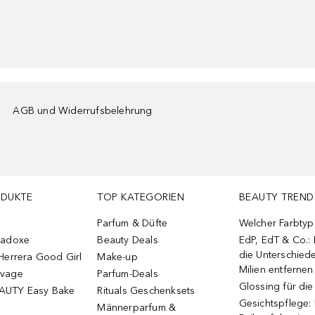
AGB und Widerrufsbelehrung
ODUKTE
TOP KATEGORIEN
BEAUTY TREND
Parfum & Düfte
Welcher Farbtyp 
radoxe
Beauty Deals
EdP, EdT & Co.:
die Unterschied
Herrera Good Girl
Make-up
Milien entfernen
uvage
Parfum-Deals
Glossing für di
AUTY Easy Bake
Rituals Geschenksets
Gesichtspflege:
Männerparfum &