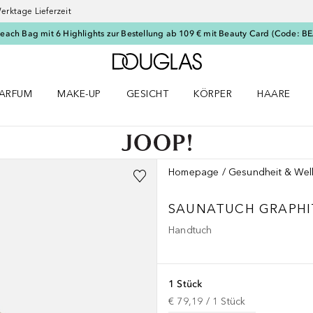
erktage Lieferzeit
Beach Bag mit 6 Highlights zur Bestellung ab 109 € mit Beauty Card (Code: 
Zur Douglas Startseite
ARFUM
MAKE-UP
GESICHT
KÖRPER
HAARE
ffnen
arfum Menü öffnen
Make-up Menü öffnen
Gesicht Menü öffnen
Körper Menü öffnen
Haare Menü
Homepage
Gesundheit & Wel
SAUNATUCH GRAPHI
Handtuch
1 Stück
€ 79,19
 / 
1
Stück