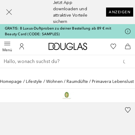
Jetzt App
[navigation.slideout.screenreader]
downloaden und
ANZEIGEN
attraktive Vorteile
sichern
GRATIS: 8 Luxus-Duftproben zu deiner Bestellung ab 89 € mit
Beauty Card (CODE: SAMPLES)
Zur Douglas Startseite
Zu Meiner 
Menü öffnen
Zu Meinem Kundenkonto
Zum
Menü
Gehe zurück
Suche ausführen
Homepage
Lifestyle
Wohnen
Raumdüfte
Primavera Lebenslust