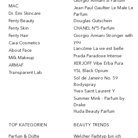
Giorgio Armani Si Parfum
MAC
Jean Paul Gaultier Le Male Le
Dr. Emi Skincare
Parfum
Fenty Beauty
Douglas Gutschein
Fenty Skin
CHANEL N°5 Parfum
Fenty Hair
Giorgio Armani Stronger with
you
Caia Cosmetics
Lancôme La vie est belle
About Face
Prada Paradoxe Intense
Milk Makeup
XERJOFF Vibe Erba Pura
ARMAF
YSL Black Opium
Transparent Lab
Sol de Janeiro No. 59
Bodyspray
Yves Saint Laurent Y
Summer Mink - Parfum by
Drake
Huda Beauty Parfum
TOP KATEGORIEN
BEAUTY TRENDS
Parfum & Düfte
Welcher Farbtyp bin ich