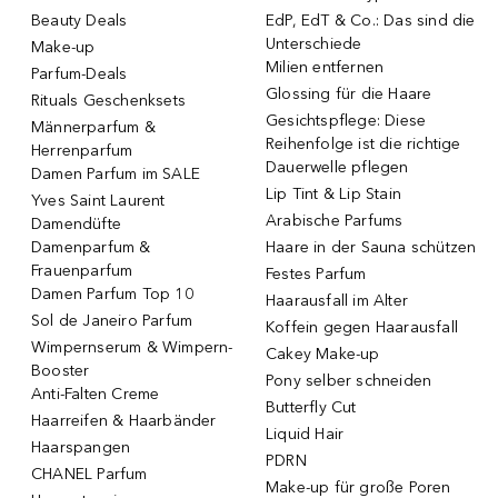
Beauty Deals
EdP, EdT & Co.: Das sind die
Unterschiede
Make-up
Milien entfernen
Parfum-Deals
Glossing für die Haare
Rituals Geschenksets
Gesichtspflege: Diese
Männerparfum &
Reihenfolge ist die richtige
Herrenparfum
Dauerwelle pflegen
Damen Parfum im SALE
Lip Tint & Lip Stain
Yves Saint Laurent
Arabische Parfums
Damendüfte
Damenparfum &
Haare in der Sauna schützen
Frauenparfum
Festes Parfum
Damen Parfum Top 10
Haarausfall im Alter
Sol de Janeiro Parfum
Koffein gegen Haarausfall
Wimpernserum & Wimpern-
Cakey Make-up
Booster
Pony selber schneiden
Anti-Falten Creme
Butterfly Cut
Haarreifen & Haarbänder
Liquid Hair
Haarspangen
PDRN
CHANEL Parfum
Make-up für große Poren