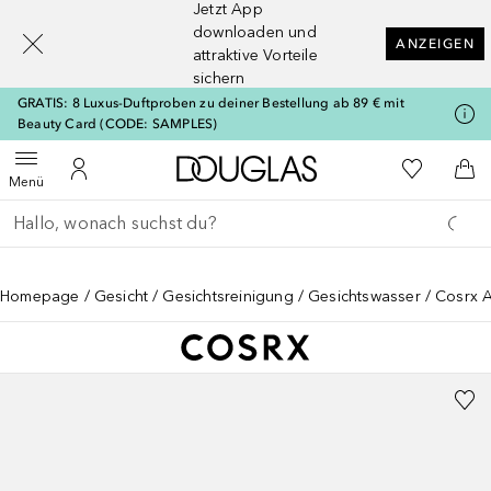
Jetzt App
[navigation.slideout.screenreader]
downloaden und
ANZEIGEN
attraktive Vorteile
sichern
GRATIS: 8 Luxus-Duftproben zu deiner Bestellung ab 89 € mit
Beauty Card (CODE: SAMPLES)
Zur Douglas Startseite
Zu Meiner 
Menü öffnen
Zu Meinem Kundenkonto
Zum
Menü
Gehe zurück
Suche ausführen
Homepage
Gesicht
Gesichtsreinigung
Gesichtswasser
Cosrx A