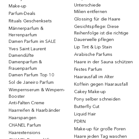
Unterschiede
Make-up
Milien entfernen
Parfum-Deals
Glossing für die Haare
Rituals Geschenksets
Gesichtspflege: Diese
Männerparfum &
Reihenfolge ist die richtige
Herrenparfum
Dauerwelle pflegen
Damen Parfum im SALE
Lip Tint & Lip Stain
Yves Saint Laurent
Arabische Parfums
Damendüfte
Damenparfum &
Haare in der Sauna schützen
Frauenparfum
Festes Parfum
Damen Parfum Top 10
Haarausfall im Alter
Sol de Janeiro Parfum
Koffein gegen Haarausfall
Wimpernserum & Wimpern-
Cakey Make-up
Booster
Pony selber schneiden
Anti-Falten Creme
Butterfly Cut
Haarreifen & Haarbänder
Liquid Hair
Haarspangen
PDRN
CHANEL Parfum
Make-up für große Poren
Haarextensions
Haare jeden Tag waschen