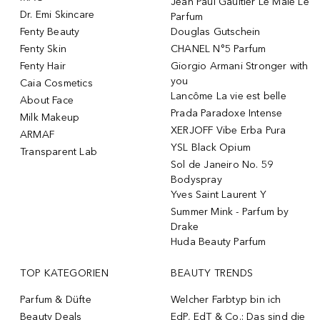
Jean Paul Gaultier Le Male Le
Dr. Emi Skincare
Parfum
Fenty Beauty
Douglas Gutschein
Fenty Skin
CHANEL N°5 Parfum
Fenty Hair
Giorgio Armani Stronger with
you
Caia Cosmetics
Lancôme La vie est belle
About Face
Prada Paradoxe Intense
Milk Makeup
XERJOFF Vibe Erba Pura
ARMAF
YSL Black Opium
Transparent Lab
Sol de Janeiro No. 59
Bodyspray
Yves Saint Laurent Y
Summer Mink - Parfum by
Drake
Huda Beauty Parfum
TOP KATEGORIEN
BEAUTY TRENDS
Parfum & Düfte
Welcher Farbtyp bin ich
Beauty Deals
EdP, EdT & Co.: Das sind die