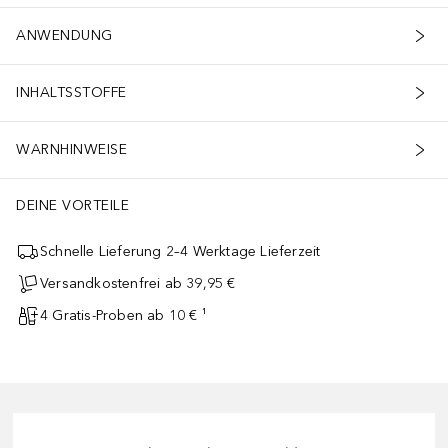
ANWENDUNG
INHALTSSTOFFE
WARNHINWEISE
DEINE VORTEILE
h vorallem für sonnengeschädigte Haut, Pigmentflecken und Trockenh
Schnelle Lieferung 2–4 Werktage Lieferzeit
Versandkostenfrei ab 39,95 €
4 Gratis-Proben ab 10 € ¹