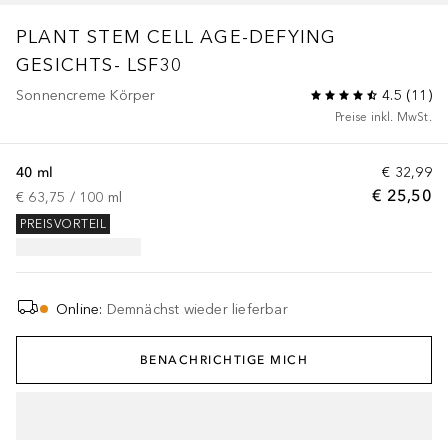
PLANT STEM CELL
AGE-DEFYING
GESICHTS- LSF30
Sonnencreme Körper
4.5
(
11
)
Preise inkl. MwSt.
40 ml
€ 32,99
€ 25,50
€ 63,75
 / 
100
ml
PREISVORTEIL
Online
:
Demnächst wieder lieferbar
BENACHRICHTIGE MICH