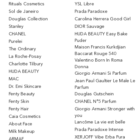
Rituals Cosmetics
YSL Libre
Sol de Janeiro
Prada Paradoxe
Douglas Collection
Carolina Herrera Good Girl
Stanley
DIOR Sauvage
CHANEL
HUDA BEAUTY Easy Bake
Puder
Purelei
Maison Francis Kurkdjian
The Ordinary
Baccarat Rouge 540
La Roche-Posay
Valentino Born In Roma
Charlotte Tilbury
Donna
HUDA BEAUTY
Giorgio Armani Si Parfum
MAC
Jean Paul Gaultier Le Male Le
Dr. Emi Skincare
Parfum
Fenty Beauty
Douglas Gutschein
Fenty Skin
CHANEL N°5 Parfum
Fenty Hair
Giorgio Armani Stronger with
you
Caia Cosmetics
Lancôme La vie est belle
About Face
Prada Paradoxe Intense
Milk Makeup
XERJOFF Vibe Erba Pura
ARMAF