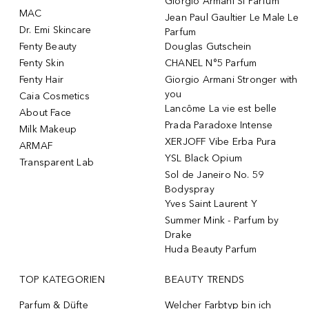
Giorgio Armani Si Parfum
MAC
Jean Paul Gaultier Le Male Le
Dr. Emi Skincare
Parfum
Fenty Beauty
Douglas Gutschein
Fenty Skin
CHANEL N°5 Parfum
Fenty Hair
Giorgio Armani Stronger with
you
Caia Cosmetics
Lancôme La vie est belle
About Face
Prada Paradoxe Intense
Milk Makeup
XERJOFF Vibe Erba Pura
ARMAF
YSL Black Opium
Transparent Lab
Sol de Janeiro No. 59
Bodyspray
Yves Saint Laurent Y
Summer Mink - Parfum by
Drake
Huda Beauty Parfum
TOP KATEGORIEN
BEAUTY TRENDS
Parfum & Düfte
Welcher Farbtyp bin ich