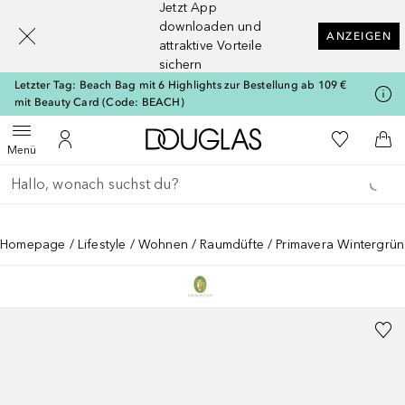
Jetzt App
[navigation.slideout.screenreader]
downloaden und
ANZEIGEN
attraktive Vorteile
sichern
Letzter Tag: Beach Bag mit 6 Highlights zur Bestellung ab 109 €
mit Beauty Card (Code: BEACH)
Zur Douglas Startseite
Zu Meiner 
Menü öffnen
Zu Meinem Kundenkonto
Zum
Menü
Gehe zurück
Suche ausführen
Homepage
Lifestyle
Wohnen
Raumdüfte
Primavera Wintergrün